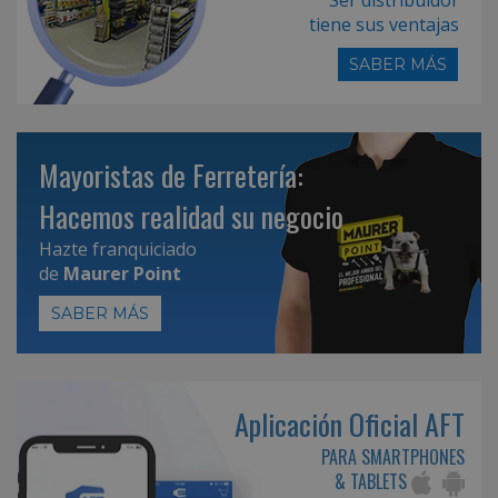
tiene sus ventajas
SABER MÁS
Mayoristas de Ferretería:
Hacemos realidad su negocio
Hazte franquiciado
de
Maurer Point
SABER MÁS
Aplicación Oficial AFT
PARA SMARTPHONES
& TABLETS