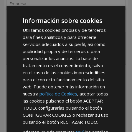
¿De dónde es la empresa?
Información sobre cookies
España
Portugal
Otros
Utilizamos cookies propias y de terceros
para fines analíticos y para ofrecerle
servicios adecuados a su perfil, así como
publicidad propia y de terceros o para
personalizar los anuncios. La base de
tratamiento es el consentimiento, salvo
en el caso de las cookies imprescindibles
He leído y acepto la
Política de Privacidad
para el correcto funcionamiento del sitio
web. Puede obtener más información en
nuestra
política de Cookies
, aceptar todas
las cookies pulsando el botón
ACEPTAR
TODO
, configurarlas pulsando el botón
CONFIGURAR COOKIES
o rechazar su uso
pulsando el botón
RECHAZAR TODO
.
*Abstenerse particulares, sólo venta a tiendas y empresas minoristas y
mayoristas.
Además, puede consultar
aquí
los detalles