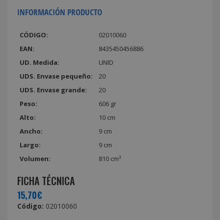
INFORMACIÓN PRODUCTO
CÓDIGO:
02010060
EAN:
8435450456886
UD. Medida:
UNID
UDS. Envase pequeño:
20
UDS. Envase grande:
20
Peso:
606 gr
Alto:
10 cm
Ancho:
9 cm
Largo:
9 cm
Volumen:
810 cm³
FICHA TÉCNICA
15,70€
Código:
02010060