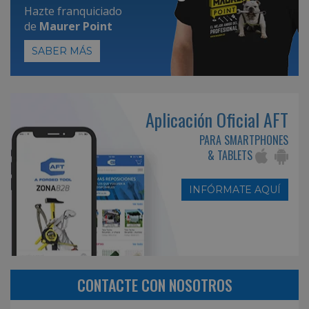
Hazte franquiciado
de
Maurer Point
SABER MÁS
Aplicación Oficial AFT
PARA SMARTPHONES
& TABLETS
INFÓRMATE AQUÍ
CONTACTE CON NOSOTROS