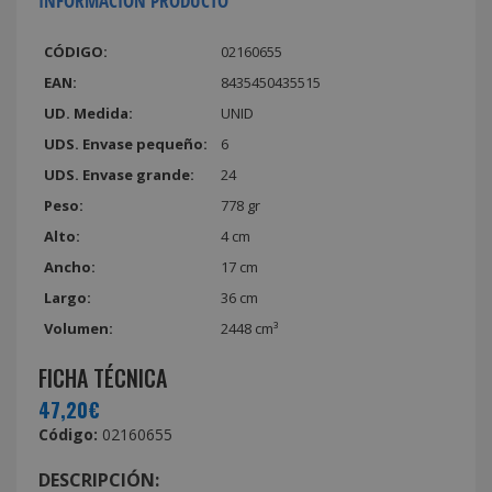
INFORMACIÓN PRODUCTO
CÓDIGO:
02160655
EAN:
8435450435515
UD. Medida:
UNID
UDS. Envase pequeño:
6
UDS. Envase grande:
24
Peso:
778 gr
Alto:
4 cm
Ancho:
17 cm
Largo:
36 cm
Volumen:
2448 cm³
FICHA TÉCNICA
47,20€
Código:
02160655
DESCRIPCIÓN: