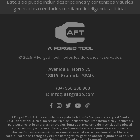
Este sitio puede incluir descripciones y contenidos visuales
generados o editados mediante inteligencia artificial.
© 2026. A Forged Tool. Todos los derechos reservados
Avenida El Florío 75.
18015. Granada. SPAIN
T: (34)
958 208 900
E:
info@aftgrupo.com
A Forged Tool, S.A. ha recibido una ayuda de la Unión Europea con cargo al Fondo
NextGenerationEU, en el marco del Plan de Recuperación, Transformación y Resiliencia,
para Desarrollo de energías renovables dentro del programa de incentivos ligados al
autoconsumo y almacenamiento, con fuentes de energía renovable, así como la
implantación de sistemas térmicos renovables en el sector residencial del Ministerio
para la Transición Ecológica y el Reto Demográfico, gestionado por la Junta de Andalucía,
a través de la Agencia Andaluza de la Energía.