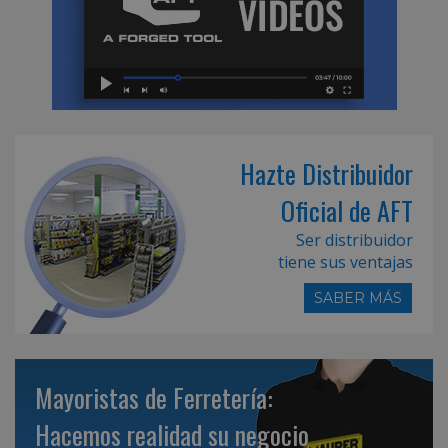
Hazte Distribuidor
Oficial de AFT
Ser distribuidor
tiene sus ventajas
SABER MÁS
Mayoristas de Ferretería:
Hacemos realidad su negocio