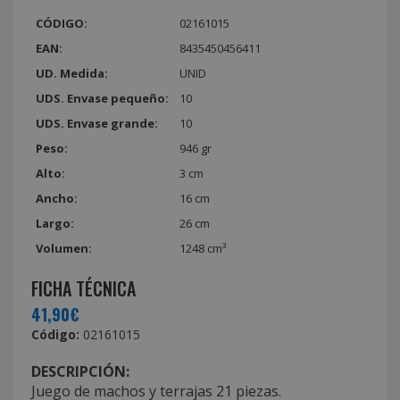
CÓDIGO:
02161015
EAN:
8435450456411
UD. Medida:
UNID
UDS. Envase pequeño:
10
UDS. Envase grande:
10
Peso:
946 gr
Alto:
3 cm
Ancho:
16 cm
Largo:
26 cm
Volumen:
1248 cm³
FICHA TÉCNICA
41,90€
Código:
02161015
DESCRIPCIÓN:
Juego de machos y terrajas 21 piezas.