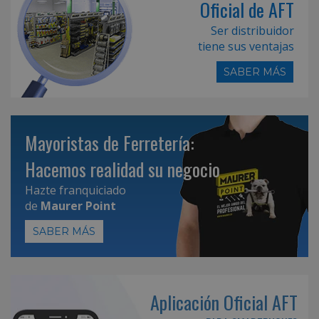
Oficial de AFT
Ser distribuidor
tiene sus ventajas
SABER MÁS
Mayoristas de Ferretería:
Hacemos realidad su negocio
Hazte franquiciado
de
Maurer Point
SABER MÁS
Aplicación Oficial AFT