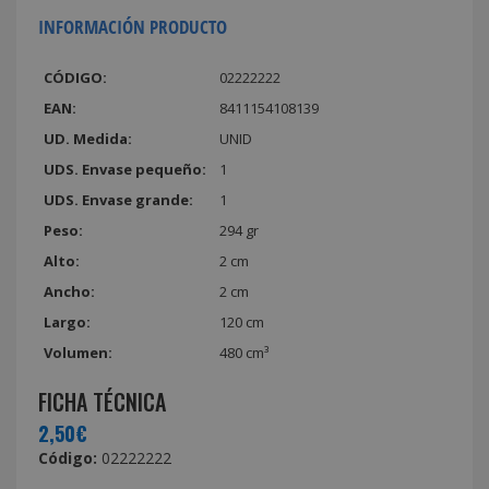
INFORMACIÓN PRODUCTO
CÓDIGO:
02222222
EAN:
8411154108139
UD. Medida:
UNID
UDS. Envase pequeño:
1
UDS. Envase grande:
1
Peso:
294 gr
Alto:
2 cm
Ancho:
2 cm
Largo:
120 cm
Volumen:
480 cm³
FICHA TÉCNICA
2,50€
Código:
02222222