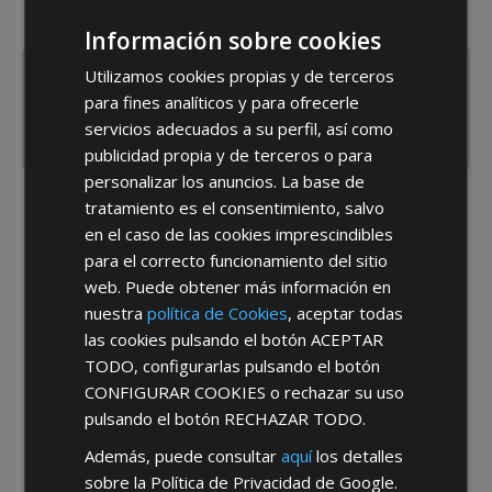
España
Portugal
Otros
Información sobre cookies
Utilizamos cookies propias y de terceros
para fines analíticos y para ofrecerle
servicios adecuados a su perfil, así como
publicidad propia y de terceros o para
personalizar los anuncios. La base de
tratamiento es el consentimiento, salvo
He leído y acepto la
Política de Privacidad
en el caso de las cookies imprescindibles
para el correcto funcionamiento del sitio
web. Puede obtener más información en
nuestra
política de Cookies
, aceptar todas
las cookies pulsando el botón
ACEPTAR
TODO
, configurarlas pulsando el botón
CONFIGURAR COOKIES
o rechazar su uso
*Abstenerse particulares, sólo venta a tiendas y empresas minoristas y
mayoristas.
pulsando el botón
RECHAZAR TODO
.
Además, puede consultar
aquí
los detalles
sobre la Política de Privacidad de Google.