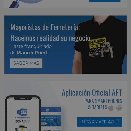
Mayoristas de Ferretería:
Hacemos realidad su negocio
Hazte franquiciado
de
Maurer Point
SABER MÁS
Aplicación Oficial AFT
PARA SMARTPHONES
& TABLETS
INFÓRMATE AQUÍ