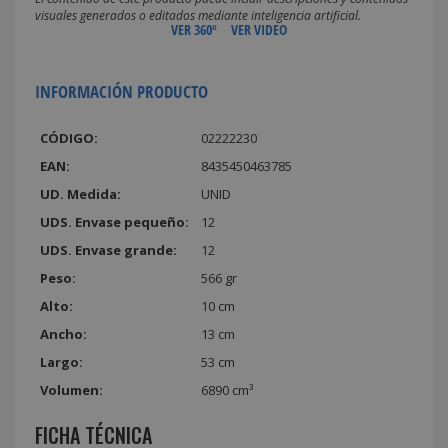
visuales generados o editados mediante inteligencia artificial.
VER 360º
VER VIDEO
INFORMACIÓN PRODUCTO
CÓDIGO:
02222230
EAN:
8435450463785
UD. Medida:
UNID
UDS. Envase pequeño:
12
UDS. Envase grande:
12
Peso:
566 gr
Alto:
10 cm
Ancho:
13 cm
Largo:
53 cm
Volumen:
6890 cm³
FICHA TÉCNICA