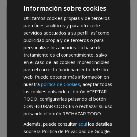
España
Portugal
Otros
Información sobre cookies
Utilizamos cookies propias y de terceros
para fines analíticos y para ofrecerle
servicios adecuados a su perfil, así como
publicidad propia y de terceros o para
personalizar los anuncios. La base de
He leído y acepto la
Política de Privacidad
tratamiento es el consentimiento, salvo
en el caso de las cookies imprescindibles
para el correcto funcionamiento del sitio
web. Puede obtener más información en
nuestra
política de Cookies
, aceptar todas
las cookies pulsando el botón
ACEPTAR
TODO
, configurarlas pulsando el botón
*Abstenerse particulares, sólo venta a tiendas y empresas minoristas y
CONFIGURAR COOKIES
o rechazar su uso
mayoristas.
pulsando el botón
RECHAZAR TODO
.
Además, puede consultar
aquí
los detalles
sobre la Política de Privacidad de Google.