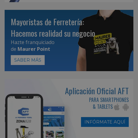
Mayoristas de Ferretería:
Hacemos realidad su negocio
Hazte franquiciado
de
Maurer Point
SABER MÁS
Aplicación Oficial AFT
PARA SMARTPHONES
& TABLETS
INFÓRMATE AQUÍ