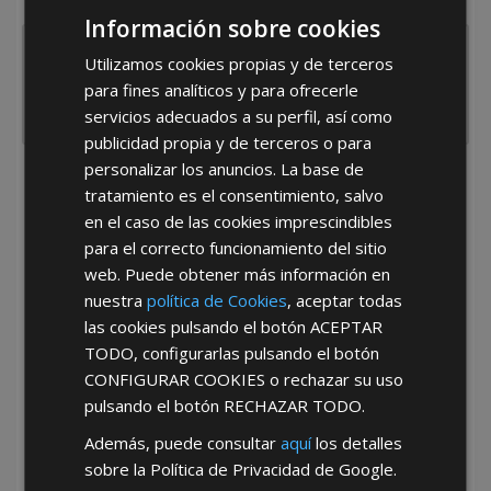
España
Portugal
Otros
Información sobre cookies
Utilizamos cookies propias y de terceros
para fines analíticos y para ofrecerle
servicios adecuados a su perfil, así como
publicidad propia y de terceros o para
personalizar los anuncios. La base de
He leído y acepto la
Política de Privacidad
tratamiento es el consentimiento, salvo
en el caso de las cookies imprescindibles
para el correcto funcionamiento del sitio
web. Puede obtener más información en
nuestra
política de Cookies
, aceptar todas
las cookies pulsando el botón
ACEPTAR
TODO
, configurarlas pulsando el botón
*Abstenerse particulares, sólo venta a tiendas y empresas minoristas y
CONFIGURAR COOKIES
o rechazar su uso
mayoristas.
pulsando el botón
RECHAZAR TODO
.
Además, puede consultar
aquí
los detalles
sobre la Política de Privacidad de Google.