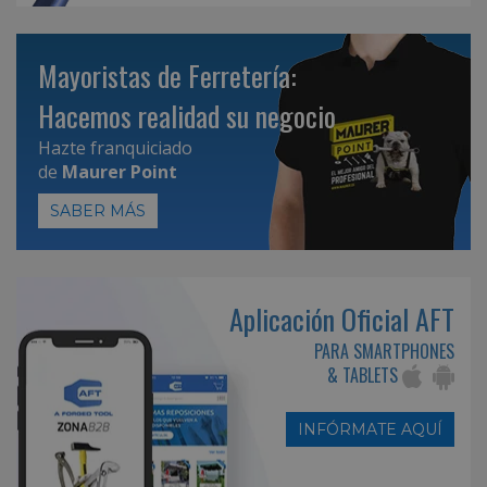
Mayoristas de Ferretería:
Hacemos realidad su negocio
Hazte franquiciado
de
Maurer Point
SABER MÁS
Aplicación Oficial AFT
PARA SMARTPHONES
& TABLETS
INFÓRMATE AQUÍ