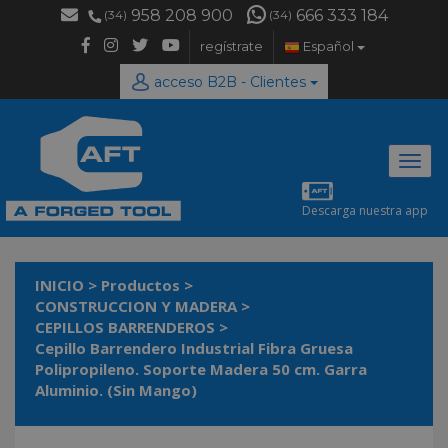
958 208 900
666 333 184
(34)
(34)
regístrate
Español
acceso B2B - Clientes
Desp
naveg
Descarga nuestra app
INICIO
>
Productos
>
CONSTRUCCION Y MADERA
>
CEPILLOS BARRENDEROS
>
Cepillo Barrendero Industrial Fibra Gruesa
Polipropileno. Soporte Madera 50 cm. Garra
Aluminio. (Sin Mango)