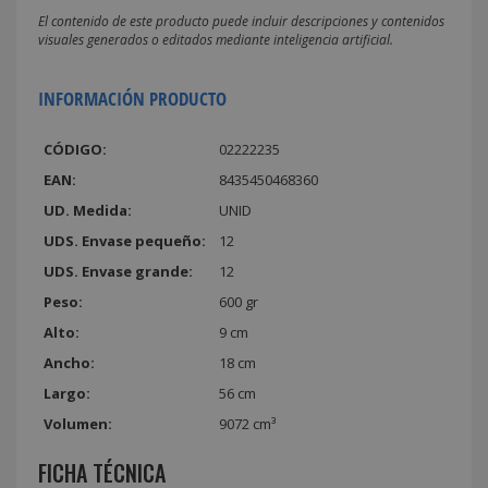
El contenido de este producto puede incluir descripciones y contenidos
visuales generados o editados mediante inteligencia artificial.
INFORMACIÓN PRODUCTO
CÓDIGO:
02222235
EAN:
8435450468360
UD. Medida:
UNID
UDS. Envase pequeño:
12
UDS. Envase grande:
12
Peso:
600 gr
Alto:
9 cm
Ancho:
18 cm
Largo:
56 cm
Volumen:
9072 cm³
FICHA TÉCNICA