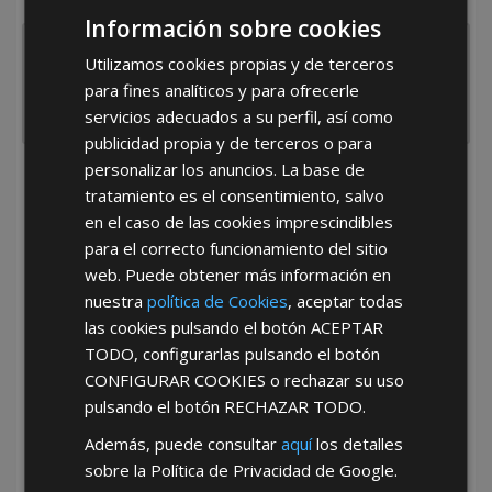
España
Portugal
Otros
Información sobre cookies
Utilizamos cookies propias y de terceros
para fines analíticos y para ofrecerle
servicios adecuados a su perfil, así como
publicidad propia y de terceros o para
personalizar los anuncios. La base de
He leído y acepto la
Política de Privacidad
tratamiento es el consentimiento, salvo
en el caso de las cookies imprescindibles
para el correcto funcionamiento del sitio
web. Puede obtener más información en
nuestra
política de Cookies
, aceptar todas
las cookies pulsando el botón
ACEPTAR
TODO
, configurarlas pulsando el botón
*Abstenerse particulares, sólo venta a tiendas y empresas minoristas y
CONFIGURAR COOKIES
o rechazar su uso
mayoristas.
pulsando el botón
RECHAZAR TODO
.
Además, puede consultar
aquí
los detalles
sobre la Política de Privacidad de Google.