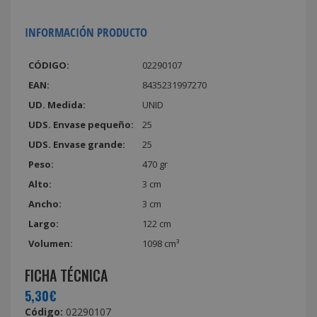
INFORMACIÓN PRODUCTO
CÓDIGO:
02290107
EAN:
8435231997270
UD. Medida:
UNID
UDS. Envase pequeño:
25
UDS. Envase grande:
25
Peso:
470 gr
Alto:
3 cm
Ancho:
3 cm
Largo:
122 cm
Volumen:
1098 cm³
FICHA TÉCNICA
5,30€
Código:
02290107