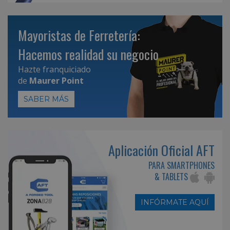
Mayoristas de Ferretería:
Hacemos realidad su negocio
Hazte franquiciado
de
Maurer Point
SABER MÁS
Aplicación Oficial AFT
PARA SMARTPHONES
& TABLETS
INFÓRMATE AQUÍ