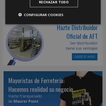
RECHAZAR TODO
CONFIGURAR COOKIES
Hazte Distribuidor
Oficial de AFT
Ser distribuidor
tiene sus ventajas
SABER MÁS
Mayoristas de Ferretería:
Hacemos realidad su negocio
Hazte franquiciado
de
Maurer Point