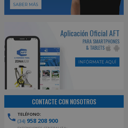
SABER MÁS
Aplicación Oficial AFT
PARA SMARTPHONES
& TABLETS
INFÓRMATE AQUÍ
CONTACTE CON NOSOTROS
TELÉFONO:
958 208 900
(34)