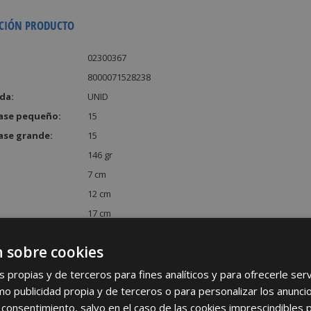
CIÓN PRODUCTO
02300367
8000071528238
da:
UNID
ase pequeño:
15
ase grande:
15
146 gr
7 cm
12 cm
17 cm
:
1428 cm³
 sobre cookies
s propias y de terceros para fines analíticos y para ofrecerle se
como publicidad propia y de terceros o para personalizar los anunci
 consentimiento, salvo en el caso de las cookies imprescindibles 