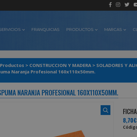
SERVICIOS
FRANQUICIAS
PRODUCTOS
MARCAS
C
Productos
>
CONSTRUCCION Y MADERA
>
SOLADORES Y AL
puma Naranja Profesional 160x110x50mm.
SPUMA NARANJA PROFESIONAL 160X110X50MM.
FICHA
8,70€
Código