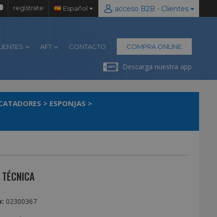
regístrate
Español
acceso B2B - Clientes
LIENTES
AFT
CONTACTO
COMPRA ONLINE
Descarga nuestra app
ICATADORES
>
ESPONJAS
>
 TÉCNICA
:
02300367