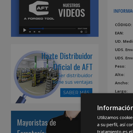
INFORMA
CÓDIGO:
EAN:
UD. Medi
UDS. Env
Hazte Distribuidor
UDS. Env
Oficial de AFT
Peso:
Alto:
Ser distribuidor
tiene sus ventajas
Ancho:
Largo:
SABER MÁS
Volumen
Información
Utilizamos cookie
Mayoristas de
a su perfil, así 
tratamiento es el