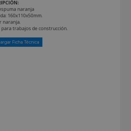
IPCIÓN:
espuma naranja
ida: 160x110x50mm.
r naranja.
l para trabajos de construcción.
argar Ficha Técnica