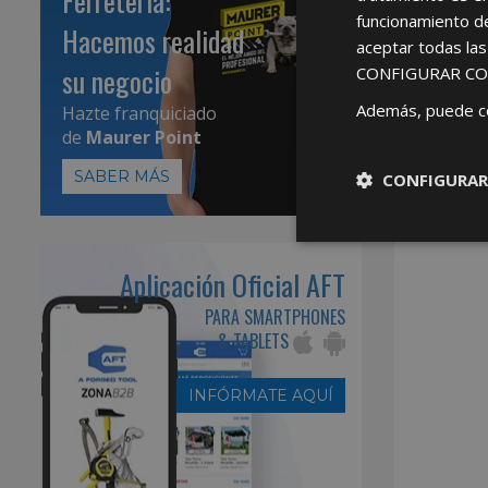
Ferretería:
funcionamiento d
Hacemos realidad
aceptar todas la
su negocio
CONFIGURAR CO
Además, puede c
Hazte franquiciado
de
Maurer Point
SABER MÁS
CONFIGURAR
Aplicación Oficial AFT
PARA SMARTPHONES
& TABLETS
INFÓRMATE AQUÍ