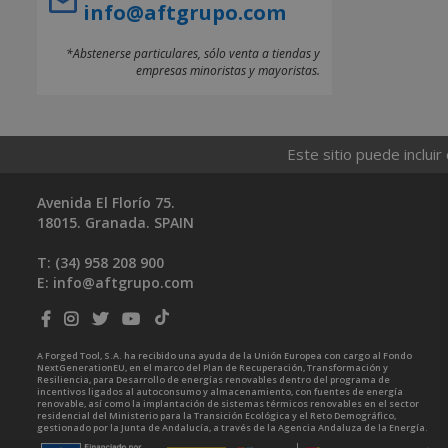
info@aftgrupo.com
*Abstenerse particulares, sólo venta a tiendas y
empresas minoristas y mayoristas.
Este sitio puede incluir
Avenida El Florío 75.
18015. Granada. SPAIN
T: (34)
958 208 900
E:
info@aftgrupo.com
A Forged Tool, S.A. ha recibido una ayuda de la Unión Europea con cargo al Fondo
NextGenerationEU, en el marco del Plan de Recuperación, Transformación y
Resiliencia, para Desarrollo de energías renovables dentro del programa de
incentivos ligados al autoconsumo y almacenamiento, con fuentes de energía
renovable, así como la implantación de sistemas térmicos renovables en el sector
residencial del Ministerio para la Transición Ecológica y el Reto Demográfico,
gestionado por la Junta de Andalucía, a través de la Agencia Andaluza de la Energía.