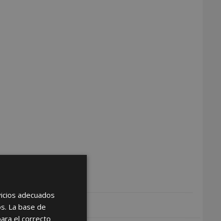
rvicios adecuados
os. La base de
para el correcto