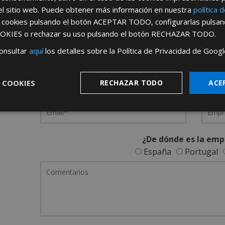
el sitio web. Puede obtener más información en nuestra
política 
REGÍSTRATE PARA HACERTE 
s cookies pulsando el botón
ACEPTAR TODO
, configurarlas pulsa
OKIES
o rechazar su uso pulsando el botón
RECHAZAR TODO
.
Desde
aquí
podrá ver todas las ventaj
onsultar
aquí
los detalles sobre la Política de Privacidad de Googl
Rellene este formulario y nos pondremos en contacto c
 COOKIES
RECHAZAR TODO
ACE
¿De dónde es la emp
España
Portugal