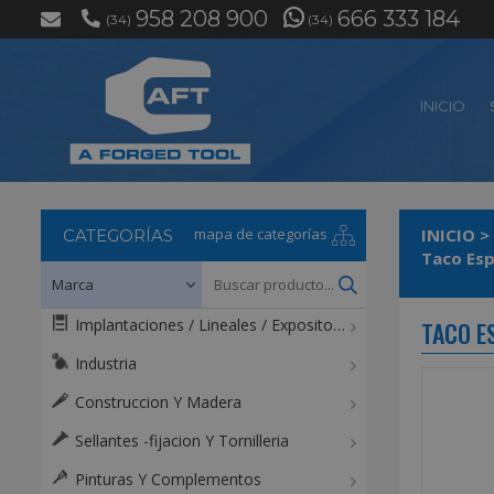
958 208 900
666 333 184
(34)
(34)
INICIO
mapa de categorías
INICIO
>
CATEGORÍAS
Taco Es
Implantaciones / Lineales / Expositores / Mostradores
TACO E
Industria
Construccion Y Madera
Sellantes -fijacion Y Tornilleria
Pinturas Y Complementos