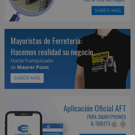
SABER MÁS
Mayoristas de Ferretería:
Hacemos realidad su negocio
Hazte franquiciado
de
Maurer Point
SABER MÁS
Aplicación Oficial AFT
PARA SMARTPHONES
& TABLETS