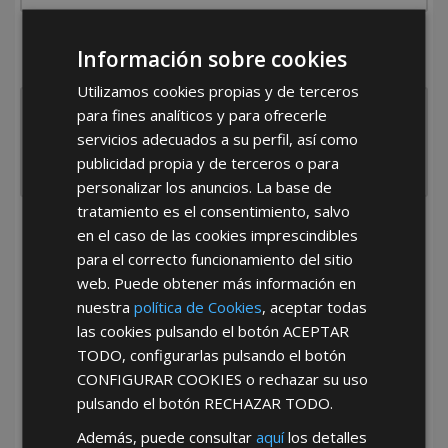
¿De dónde es la empresa?
Información sobre cookies
España
Portugal
Otros
Utilizamos cookies propias y de terceros
para fines analíticos y para ofrecerle
servicios adecuados a su perfil, así como
publicidad propia y de terceros o para
personalizar los anuncios. La base de
tratamiento es el consentimiento, salvo
He leído y acepto la
Política de Privacidad
en el caso de las cookies imprescindibles
para el correcto funcionamiento del sitio
web. Puede obtener más información en
nuestra
política de Cookies
, aceptar todas
las cookies pulsando el botón
ACEPTAR
TODO
, configurarlas pulsando el botón
CONFIGURAR COOKIES
o rechazar su uso
pulsando el botón
RECHAZAR TODO
.
*Abstenerse particulares, sólo venta a tiendas y empresas minoristas y
mayoristas.
Además, puede consultar
aquí
los detalles