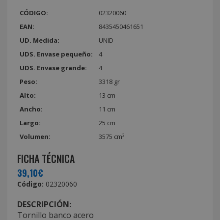
CÓDIGO:
02320060
EAN:
8435450461651
UD. Medida:
UNID
UDS. Envase pequeño:
4
UDS. Envase grande:
4
Peso:
3318 gr
Alto:
13 cm
Ancho:
11 cm
Largo:
25 cm
Volumen:
3575 cm³
FICHA TÉCNICA
39,10€
Código:
02320060
DESCRIPCIÓN:
Tornillo banco acero