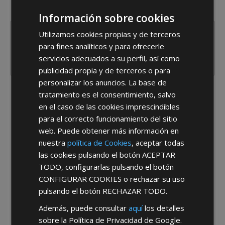
España
Portugal
Otros
Información sobre cookies
Utilizamos cookies propias y de terceros
para fines analíticos y para ofrecerle
servicios adecuados a su perfil, así como
publicidad propia y de terceros o para
personalizar los anuncios. La base de
tratamiento es el consentimiento, salvo
He leído y acepto la
Política de Privacidad
en el caso de las cookies imprescindibles
para el correcto funcionamiento del sitio
web. Puede obtener más información en
nuestra
política de Cookies
, aceptar todas
las cookies pulsando el botón
ACEPTAR
TODO
, configurarlas pulsando el botón
CONFIGURAR COOKIES
o rechazar su uso
*Abstenerse particulares, sólo venta a tiendas y empresas minoristas y
mayoristas.
pulsando el botón
RECHAZAR TODO
.
Además, puede consultar
aquí
los detalles
sobre la Política de Privacidad de Google.