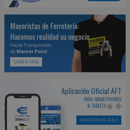
Mayoristas de Ferretería:
Hacemos realidad su negocio
Hazte franquiciado
de
Maurer Point
SABER MÁS
Aplicación Oficial AFT
PARA SMARTPHONES
& TABLETS
INFÓRMATE AQUÍ