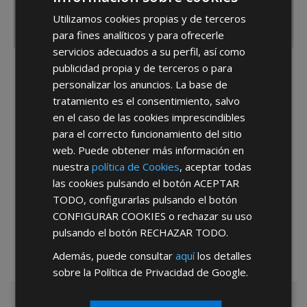
Utilizamos cookies propias y de terceros
para fines analíticos y para ofrecerle
servicios adecuados a su perfil, así como
publicidad propia y de terceros o para
He leído y acepto la
Política de Privacidad
personalizar los anuncios. La base de
tratamiento es el consentimiento, salvo
en el caso de las cookies imprescindibles
para el correcto funcionamiento del sitio
web. Puede obtener más información en
nuestra
política de Cookies
, aceptar todas
las cookies pulsando el botón
ACEPTAR
*Abstenerse particulares, sólo venta a tiendas y empresas minoristas y
TODO
, configurarlas pulsando el botón
mayoristas.
CONFIGURAR COOKIES
o rechazar su uso
pulsando el botón
RECHAZAR TODO
.
Además, puede consultar
aquí
los detalles
sobre la Política de Privacidad de Google.