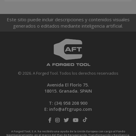
Este sitio puede incluir descripciones y contenidos visuales
generados o editados mediante inteligencia artificial.
© 2026. A Forged Tool. Todos los derechos reservados
Avenida El Florío 75.
18015. Granada. SPAIN
T: (34)
958 208 900
E:
info@aftgrupo.com
A Forged Tool, S.A. ha recibido una ayuda de la Unión Europea con cargo al Fondo
NextGenerationEU, en el marco del Plan de Recuperación, Transformación y Resiliencia,