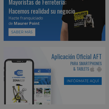
Mayoristas de Ferretería:
Hacemos realidad su negocio
Hazte franquiciado
de
Maurer Point
SABER MÁS
Aplicación Oficial AFT
PARA SMARTPHONES
& TABLETS
INFÓRMATE AQUÍ