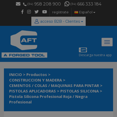
958 208 900
666 333 184
(34)
(34)
regístrate
Español
acceso B2B - Clientes
Desp
naveg
Descarga nuestra app
INICIO
>
Productos
>
CONSTRUCCION Y MADERA
>
CEMENTOS / COLAS / MAQUINAS PARA PINTAR
>
PISTOLAS APLICADORAS
>
PISTOLAS SILICONA
>
Pistola Silicona Profesional Roja / Negra
Profesional