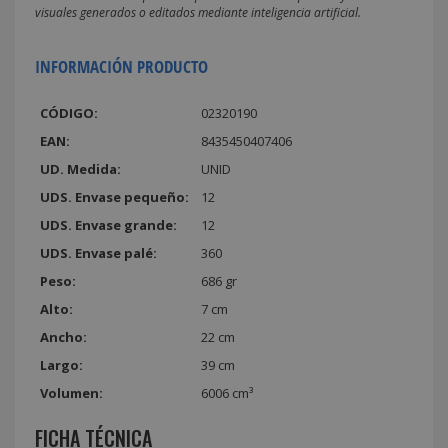
visuales generados o editados mediante inteligencia artificial.
INFORMACIÓN PRODUCTO
CÓDIGO:
02320190
EAN:
8435450407406
UD. Medida:
UNID
UDS. Envase pequeño:
12
UDS. Envase grande:
12
UDS. Envase palé:
360
Peso:
686 gr
Alto:
7 cm
Ancho:
22 cm
Largo:
39 cm
Volumen:
6006 cm³
FICHA TÉCNICA