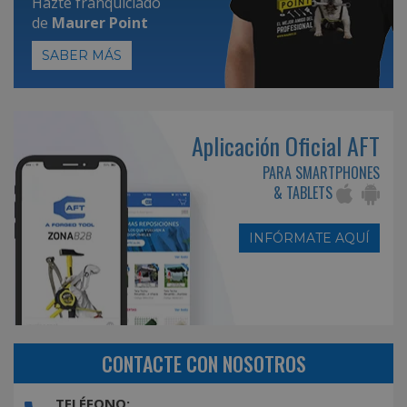
Hazte franquiciado
de
Maurer Point
SABER MÁS
Aplicación Oficial AFT
PARA SMARTPHONES
& TABLETS
INFÓRMATE AQUÍ
CONTACTE CON NOSOTROS
TELÉFONO: