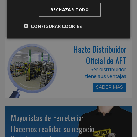
RECHAZAR TODO
CONFIGURAR COOKIES
Hazte Distribuidor
Oficial de AFT
Ser distribuidor
tiene sus ventajas
SABER MÁS
Mayoristas de Ferretería:
Hacemos realidad su negocio