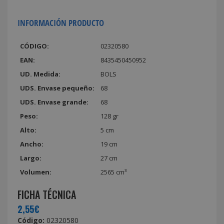
INFORMACIÓN PRODUCTO
CÓDIGO:
02320580
EAN:
8435450450952
UD. Medida:
BOLS
UDS. Envase pequeño:
68
UDS. Envase grande:
68
Peso:
128 gr
Alto:
5 cm
Ancho:
19 cm
Largo:
27 cm
Volumen:
2565 cm³
FICHA TÉCNICA
2,55€
Código:
02320580