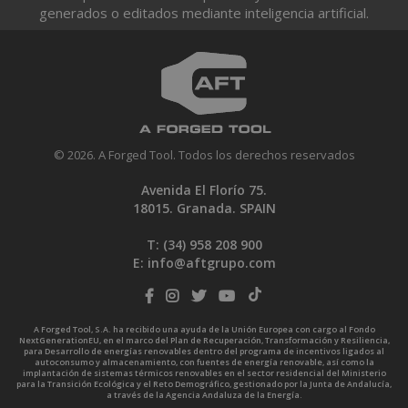
generados o editados mediante inteligencia artificial.
© 2026. A Forged Tool. Todos los derechos reservados
Avenida El Florío 75.
18015. Granada. SPAIN
T: (34)
958 208 900
E:
info@aftgrupo.com
A Forged Tool, S.A. ha recibido una ayuda de la Unión Europea con cargo al Fondo
NextGenerationEU, en el marco del Plan de Recuperación, Transformación y Resiliencia,
para Desarrollo de energías renovables dentro del programa de incentivos ligados al
autoconsumo y almacenamiento, con fuentes de energía renovable, así como la
implantación de sistemas térmicos renovables en el sector residencial del Ministerio
para la Transición Ecológica y el Reto Demográfico, gestionado por la Junta de Andalucía,
a través de la Agencia Andaluza de la Energía.