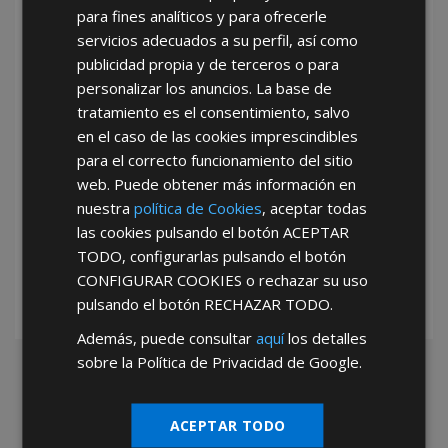
para fines analíticos y para ofrecerle
He leído y acepto la
Política de Privacidad
servicios adecuados a su perfil, así como
publicidad propia y de terceros o para
personalizar los anuncios. La base de
tratamiento es el consentimiento, salvo
en el caso de las cookies imprescindibles
para el correcto funcionamiento del sitio
web. Puede obtener más información en
*Abstenerse particulares, sólo venta a tiendas y empresas minoristas y
nuestra
política de Cookies
, aceptar todas
mayoristas.
las cookies pulsando el botón
ACEPTAR
TODO
, configurarlas pulsando el botón
CONFIGURAR COOKIES
o rechazar su uso
pulsando el botón
RECHAZAR TODO
.
Además, puede consultar
aquí
los detalles
sobre la Política de Privacidad de Google.
ACEPTAR TODO