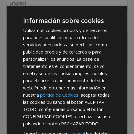
¿De dónde es la empresa?
Información sobre cookies
España
Portugal
Otros
Utilizamos cookies propias y de terceros
para fines analíticos y para ofrecerle
servicios adecuados a su perfil, así como
publicidad propia y de terceros o para
personalizar los anuncios. La base de
tratamiento es el consentimiento, salvo
en el caso de las cookies imprescindibles
He leído y acepto la
Política de Privacidad
para el correcto funcionamiento del sitio
web. Puede obtener más información en
nuestra
política de Cookies
, aceptar todas
las cookies pulsando el botón
ACEPTAR
TODO
, configurarlas pulsando el botón
CONFIGURAR COOKIES
o rechazar su uso
pulsando el botón
RECHAZAR TODO
.
*Abstenerse particulares, sólo venta a tiendas y empresas minoristas y
mayoristas.
Además, puede consultar
aquí
los detalles