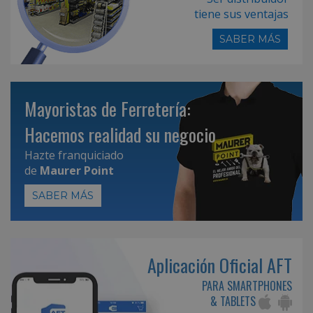
tiene sus ventajas
SABER MÁS
Mayoristas de Ferretería:
Hacemos realidad su negocio
Hazte franquiciado
de
Maurer Point
SABER MÁS
Aplicación Oficial AFT
PARA SMARTPHONES
& TABLETS