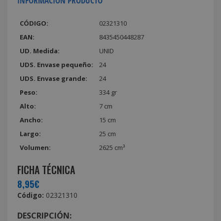
INFORMACIÓN PRODUCTO
CÓDIGO:
02321310
EAN:
8435450448287
UD. Medida:
UNID
UDS. Envase pequeño:
24
UDS. Envase grande:
24
Peso:
334 gr
Alto:
7 cm
Ancho:
15 cm
Largo:
25 cm
Volumen:
2625 cm³
FICHA TÉCNICA
8,95€
Código:
02321310
DESCRIPCIÓN: