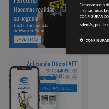
Ferretería:
funcionamiento d
Hacemos realidad
aceptar todas la
su negocio
CONFIGURAR CO
Además, puede c
Hazte franquiciado
de
Maurer Point
SABER MÁS
CONFIGURAR
Aplicación Oficial AFT
PARA SMARTPHONES
& TABLETS
INFÓRMATE AQUÍ