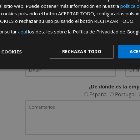
el sitio web. Puede obtener más información en nuestra
política 
REGÍSTRATE PARA HACERTE 
s cookies pulsando el botón
ACEPTAR TODO
, configurarlas pulsa
OKIES
o rechazar su uso pulsando el botón
RECHAZAR TODO
.
Desde
aquí
podrá ver todas las ventaj
onsultar
aquí
los detalles sobre la Política de Privacidad de Googl
Rellene este formulario y nos pondremos en contacto c
 COOKIES
RECHAZAR TODO
ACE
¿De dónde es la emp
España
Portugal