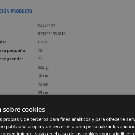
CIÓN PRODUCTO
02321400
8435231931816
da:
UNID
ase pequeño:
12
ase grande:
72
332 gr
18 cm
13 cm
35 cm
:
8190 cm³
 sobre cookies
s propias y de terceros para fines analíticos y para ofrecerle se
como publicidad propia y de terceros o para personalizar los anunci
 consentimiento, salvo en el caso de las cookies imprescindibles 