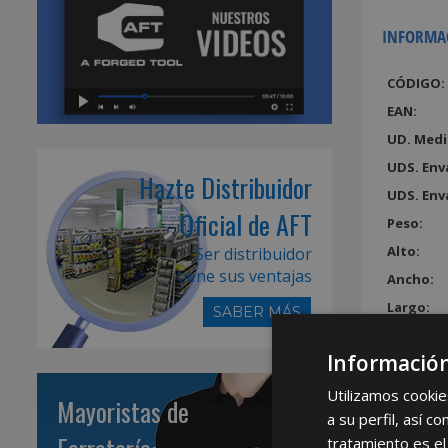
INFORMA
CÓDIGO:
EAN:
UD. Medi
UDS. Env
Hazte Distribuidor
UDS. Env
Oficial de AFT
Peso:
Alto:
Ser distribuidor
tiene sus ventajas
Ancho:
Largo:
SABER MÁS
Volumen
Información
Utilizamos cookie
Mayoristas de
a su perfil, así 
tratamiento es el