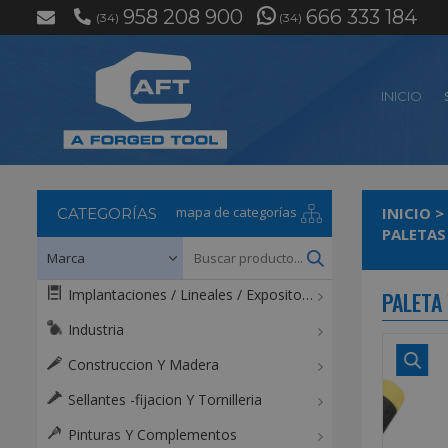
958 208 900
666 333 184
(34)
(34)
INICIO
mapa de categorías
INICIO
>
CATEGORÍAS
PALETAS
Implantaciones / Lineales / Expositores / Mostradores
PALETA
Industria
Construccion Y Madera
Sellantes -fijacion Y Tornilleria
Pinturas Y Complementos