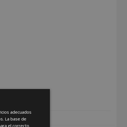
rvicios adecuados
os. La base de
para el correcto