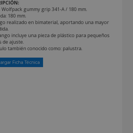
IPCIÓN:
a Wolfpack gummy grip 341-A / 180 mm.
ida: 180 mm.
go realizado en bimaterial, aportando una mayor
ida.
ango incluye una pieza de plástico para pequeños
 de ajuste.
culo también conocido como: palustra.
argar Ficha Técnica