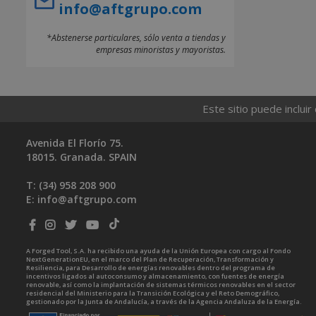
info@aftgrupo.com
*Abstenerse particulares, sólo venta a tiendas y
empresas minoristas y mayoristas.
Este sitio puede incluir
Avenida El Florío 75.
18015. Granada. SPAIN
T: (34)
958 208 900
E:
info@aftgrupo.com
A Forged Tool, S.A. ha recibido una ayuda de la Unión Europea con cargo al Fondo
NextGenerationEU, en el marco del Plan de Recuperación, Transformación y
Resiliencia, para Desarrollo de energías renovables dentro del programa de
incentivos ligados al autoconsumo y almacenamiento, con fuentes de energía
renovable, así como la implantación de sistemas térmicos renovables en el sector
residencial del Ministerio para la Transición Ecológica y el Reto Demográfico,
gestionado por la Junta de Andalucía, a través de la Agencia Andaluza de la Energía.