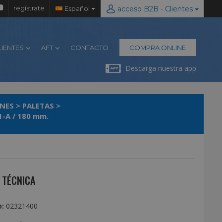
regístrate
Español
acceso B2B - Clientes
LIENTES
AFT
CONTACTO
COMPRA ONLINE
Descarga nuestra app
INES
>
PALETAS
>
-A / 180 mm.
 TÉCNICA
:
02321400