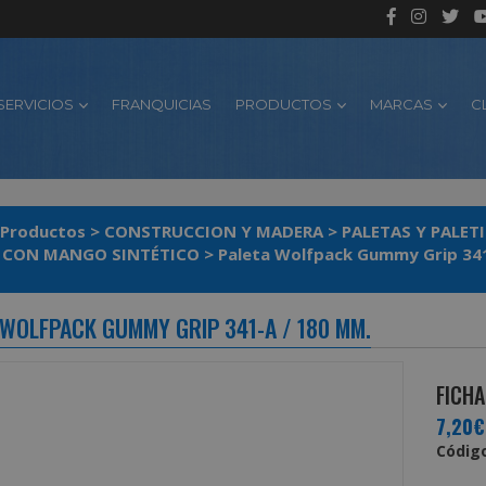
SERVICIOS
FRANQUICIAS
PRODUCTOS
MARCAS
C
Productos
>
CONSTRUCCION Y MADERA
>
PALETAS Y PALET
 CON MANGO SINTÉTICO
>
Paleta Wolfpack Gummy Grip 341
 WOLFPACK GUMMY GRIP 341-A / 180 MM.
FICHA
7,20€
Código