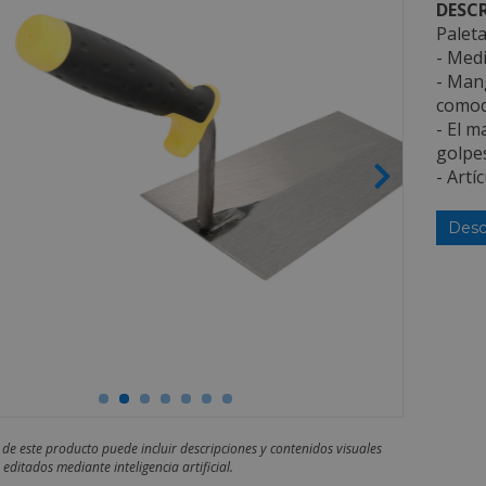
DESCR
Palet
- Med
- Man
comod
- El m
golpes
- Artí
Desc
 de este producto puede incluir descripciones y contenidos visuales
editados mediante inteligencia artificial.