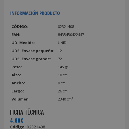
INFORMACIÓN PRODUCTO
CÓDIGO:
02321408
EAN:
8435450422447
UD. Medida:
UNID
UDS. Envase pequeño:
12
UDS. Envase grande:
72
Peso:
145 gr
Alto:
10 cm
Ancho:
9 cm
Largo:
26 cm
Volumen:
2340 cm³
FICHA TÉCNICA
4,80€
Código:
02321408