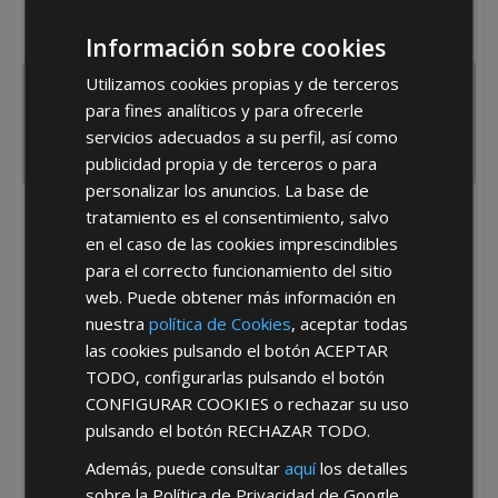
¿De dónde es la empresa?
España
Portugal
Otros
Información sobre cookies
Utilizamos cookies propias y de terceros
para fines analíticos y para ofrecerle
servicios adecuados a su perfil, así como
publicidad propia y de terceros o para
personalizar los anuncios. La base de
tratamiento es el consentimiento, salvo
He leído y acepto la
Política de Privacidad
en el caso de las cookies imprescindibles
para el correcto funcionamiento del sitio
web. Puede obtener más información en
nuestra
política de Cookies
, aceptar todas
las cookies pulsando el botón
ACEPTAR
TODO
, configurarlas pulsando el botón
CONFIGURAR COOKIES
o rechazar su uso
*Abstenerse particulares, sólo venta a tiendas y empresas minoristas y
pulsando el botón
RECHAZAR TODO
.
mayoristas.
Además, puede consultar
aquí
los detalles
sobre la Política de Privacidad de Google.