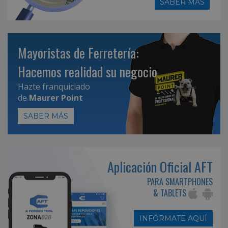
SABER MÁS
Mayoristas de Ferretería:
Hacemos realidad su negocio
Hazte franquiciado
de
Maurer Point
SABER MÁS
Aplicación Oficial AFT
PARA SMARTPHONES
& TABLETS
INFÓRMATE AQUÍ