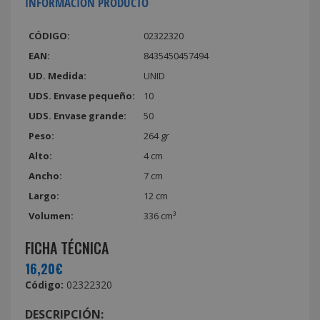
INFORMACIÓN PRODUCTO
CÓDIGO:
02322320
EAN:
8435450457494
UD. Medida:
UNID
UDS. Envase pequeño:
10
UDS. Envase grande:
50
Peso:
264 gr
Alto:
4 cm
Ancho:
7 cm
Largo:
12 cm
Volumen:
336 cm³
FICHA TÉCNICA
16,20€
Código:
02322320
DESCRIPCIÓN: