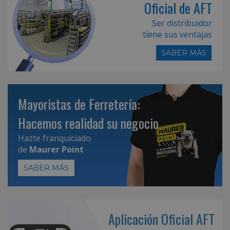
Oficial de AFT
Ser distribuidor
tiene sus ventajas
SABER MÁS
Mayoristas de Ferretería:
Hacemos realidad su negocio
Hazte franquiciado
de
Maurer Point
SABER MÁS
Aplicación Oficial AFT