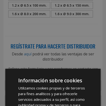
1.2 x Ø 6.5 x 100 mm.
1.2 x Ø 6.5 x 150 mm.
1.6 x Ø 8.0 x 200 mm.
1.6 x Ø 9.0 x 300 mm.
REGÍSTRATE PARA HACERTE DISTRIBUIDOR
Desde
aquí
podrá ver todas las ventajas de ser
distribuidor
Rellene este formulario y nos pondremos en contacto con
usted en el menor tiempo posible
Información sobre cookies
Utilizamos cookies propias y de terceros
para fines analíticos y para ofrecerle
servicios adecuados a su perfil, así como
publicidad propia y de terceros o para