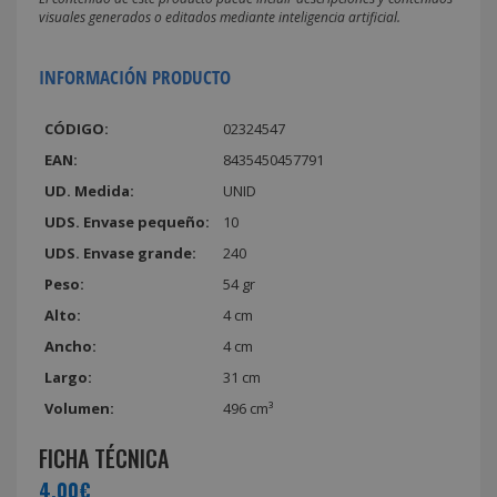
visuales generados o editados mediante inteligencia artificial.
INFORMACIÓN PRODUCTO
CÓDIGO:
02324547
EAN:
8435450457791
UD. Medida:
UNID
UDS. Envase pequeño:
10
UDS. Envase grande:
240
Peso:
54 gr
Alto:
4 cm
Ancho:
4 cm
Largo:
31 cm
Volumen:
496 cm³
FICHA TÉCNICA
4,00€