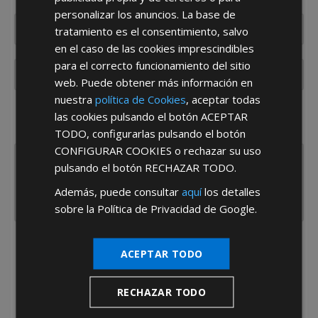
personalizar los anuncios. La base de
tratamiento es el consentimiento, salvo
en el caso de las cookies imprescindibles
para el correcto funcionamiento del sitio
web. Puede obtener más información en
nuestra
política de Cookies
, aceptar todas
¿De dónde es la empresa?
las cookies pulsando el botón
ACEPTAR
España
Portugal
Otros
TODO
, configurarlas pulsando el botón
CONFIGURAR COOKIES
o rechazar su uso
pulsando el botón
RECHAZAR TODO
.
Además, puede consultar
aquí
los detalles
sobre la Política de Privacidad de Google.
He leído y acepto la
Política de Privacidad
ACEPTAR TODO
RECHAZAR TODO