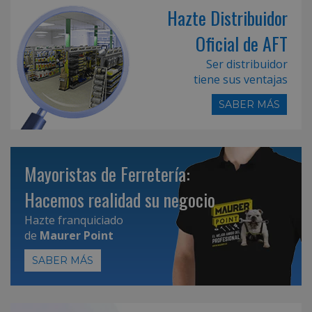
Hazte Distribuidor
Oficial de AFT
Ser distribuidor
tiene sus ventajas
SABER MÁS
Mayoristas de Ferretería:
Hacemos realidad su negocio
Hazte franquiciado
de
Maurer Point
SABER MÁS