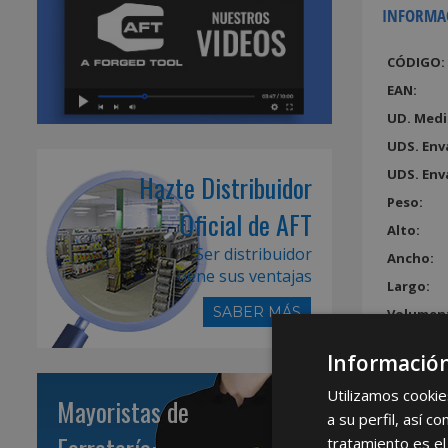
INFORMA
CÓDIGO:
EAN:
UD. Medi
UDS. Env
UDS. Env
Hazte Distribuidor
Peso:
Oficial de AFT
Alto:
Ser distribuidor
Ancho:
tiene sus ventajas
Largo:
SABER MÁS
Volumen
Información
Utilizamos cookie
Mayoristas de
a su perfil, así 
tratamiento es el