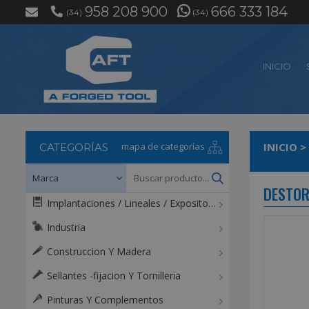
958 208 900
666 333 184
(34)
(34)
INICIO
mapa de categorías
INICIO
>
CATEGORÍAS
DESTORN
Implantaciones / Lineales / Expositores / Mostradores
Industria
Construccion Y Madera
Sellantes -fijacion Y Tornilleria
Pinturas Y Complementos