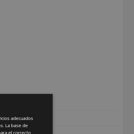
rvicios adecuados
os. La base de
para el correcto