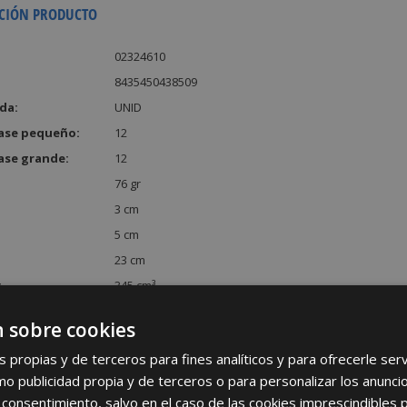
CIÓN PRODUCTO
02324610
8435450438509
da:
UNID
ase pequeño:
12
ase grande:
12
76 gr
3 cm
5 cm
23 cm
:
345 cm³
 sobre cookies
s propias y de terceros para fines analíticos y para ofrecerle se
como publicidad propia y de terceros o para personalizar los anunci
 consentimiento, salvo en el caso de las cookies imprescindibles 