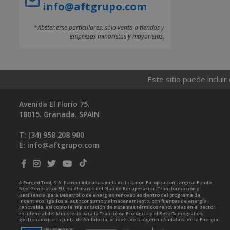
info@aftgrupo.com
*Abstenerse particulares, sólo venta a tiendas y
empresas minoristas y mayoristas.
Este sitio puede incluir
Avenida El Florío 75.
18015. Granada. SPAIN
T: (34)
958 208 900
E:
info@aftgrupo.com
A Forged Tool, S.A. ha recibido una ayuda de la Unión Europea con cargo al Fondo
NextGenerationEU, en el marco del Plan de Recuperación, Transformación y
Resiliencia, para Desarrollo de energías renovables dentro del programa de
incentivos ligados al autoconsumo y almacenamiento, con fuentes de energía
renovable, así como la implantación de sistemas térmicos renovables en el sector
residencial del Ministerio para la Transición Ecológica y el Reto Demográfico,
gestionado por la Junta de Andalucía, a través de la Agencia Andaluza de la Energía.