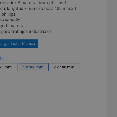
nillador Bimaterial boca phillips 1.
ida: longitud x número boca 100 mm x 1.
 phillips.
mo vanadio
go bimaterial
l para trabajos industriales.
argar Ficha Técnica
A:
 75 mm.
1 x 100 mm.
2 x 100 mm.