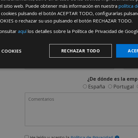
REGÍSTRATE PARA HACERTE 
el sitio web. Puede obtener más información en nuestra
política 
s cookies pulsando el botón
ACEPTAR TODO
, configurarlas pulsa
Desde
aquí
podrá ver todas las ventaj
OKIES
o rechazar su uso pulsando el botón
RECHAZAR TODO
.
Rellene este formulario y nos pondremos en contacto c
onsultar
aquí
los detalles sobre la Política de Privacidad de Googl
 COOKIES
RECHAZAR TODO
ACE
¿De dónde es la emp
España
Portugal
He leído y acepto la
Política de Privacidad