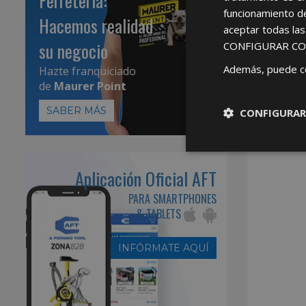
Ferretería:
funcionamiento d
Hacemos realidad
aceptar todas la
su negocio
CONFIGURAR CO
Además, puede c
Hazte franquiciado
de
Maurer Point
SABER MÁS
CONFIGURAR
Aplicación Oficial AFT
PARA SMARTPHONES
& TABLETS
INFÓRMATE AQUÍ