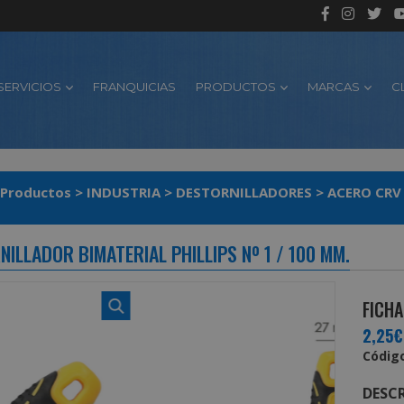
SERVICIOS
FRANQUICIAS
PRODUCTOS
MARCAS
C
Productos
>
INDUSTRIA
>
DESTORNILLADORES
>
ACERO CRV
ILLADOR BIMATERIAL PHILLIPS Nº 1 / 100 MM.
FICHA
2,25€
Código
DESCR