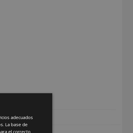
rvicios adecuados
os. La base de
para el correcto