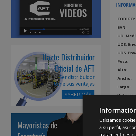
INFORMA
CÓDIGO:
EAN:
UD. Medi
UDS. Env
UDS. Env
Hazte Distribuidor
Peso:
Oficial de AFT
Alto:
Ser distribuidor
Ancho:
tiene sus ventajas
Largo:
SABER MÁS
Volumen
Información
Utilizamos cookie
Mayoristas de
a su perfil, así 
tratamiento es el