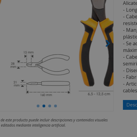
Alicat
- Long
- Cabe
resist
- Man
plást
- Se a
máxim
- Cabe
semiri
- Dis
- Fabr
- Arti
cables
Desc
 de este producto puede incluir descripciones y contenidos visuales
editados mediante inteligencia artificial.