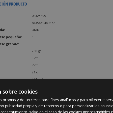
CIÓN PRODUCTO
02325895
8435450449277
da:
UNID
ase pequeño:
5
ase grande:
50
260 gr
3 cm
7 cm
21 cm
:
441 cm³
 sobre cookies
s propias y de terceros para fines analíticos y para ofrecerle se
como publicidad propia y de terceros o para personalizar los anunci
 consentimiento, salvo en el caso de las cookies imprescindibles 