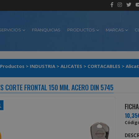
SERVICIOS
FRANQUICIAS
PRODUCTOS
MARCAS
C
Productos
>
INDUSTRIA
>
ALICATES
>
CORTACABLES
>
Alica
ES CORTE FRONTAL 150 MM. ACERO DIN 5745
FICHA
10,35
Código
DESCR