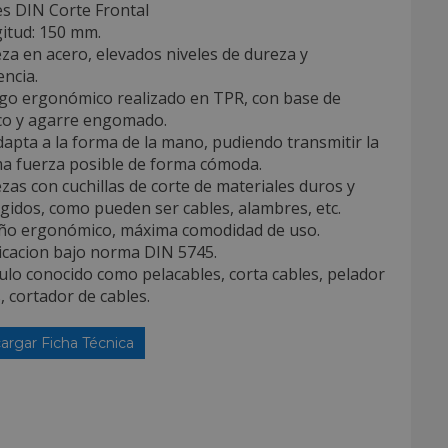
es DIN Corte Frontal
itud: 150 mm.
za en acero, elevados niveles de dureza y
encia.
go ergonómico realizado en TPR, con base de
ico y agarre engomado.
dapta a la forma de la mano, pudiendo transmitir la
a fuerza posible de forma cómoda.
zas con cuchillas de corte de materiales duros y
gidos, como pueden ser cables, alambres, etc.
eño ergonómico, máxima comodidad de uso.
icacion bajo norma DIN 5745.
culo conocido como pelacables, corta cables, pelador
, cortador de cables.
argar Ficha Técnica