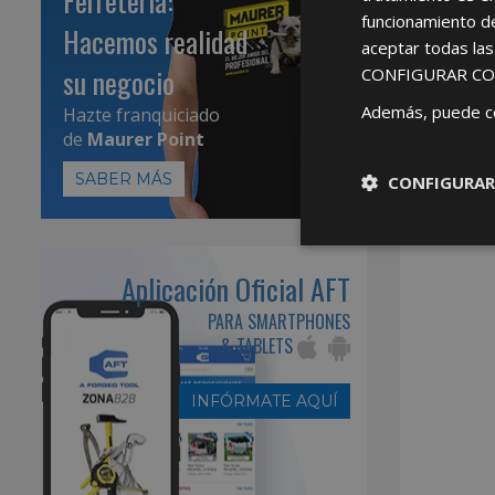
Ferretería:
funcionamiento d
Hacemos realidad
aceptar todas la
su negocio
CONFIGURAR CO
Además, puede c
Hazte franquiciado
de
Maurer Point
SABER MÁS
CONFIGURAR
Aplicación Oficial AFT
PARA SMARTPHONES
& TABLETS
INFÓRMATE AQUÍ