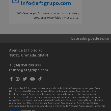
info@aftgrupo.com
*Abstenerse particulares, sólo venta a tiendas y
empresas minoristas y mayoristas.
Este sitio puede incluir
Avenida El Florío 75.
18015. Granada. SPAIN
T: (34)
958 208 900
E:
info@aftgrupo.com
A Forged Tool, S.A. ha recibido una ayuda de la Unión Europea con cargo al Fondo
NextGenerationEU, en el marco del Plan de Recuperación, Transformación y
Resiliencia, para Desarrollo de energías renovables dentro del programa de
incentivos ligados al autoconsumo y almacenamiento, con fuentes de energía
renovable, así como la implantación de sistemas térmicos renovables en el sector
residencial del Ministerio para la Transición Ecológica y el Reto Demográfico,
gestionado por la Junta de Andalucía, a través de la Agencia Andaluza de la Energía.