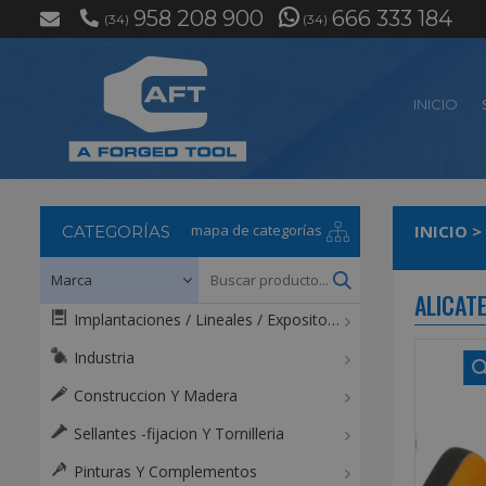
958 208 900
666 333 184
(34)
(34)
INICIO
mapa de categorías
INICIO
>
CATEGORÍAS
ALICAT
Implantaciones / Lineales / Expositores / Mostradores
Industria
Construccion Y Madera
Sellantes -fijacion Y Tornilleria
Pinturas Y Complementos