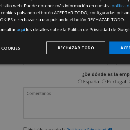
REGÍSTRATE PARA HACERTE 
el sitio web. Puede obtener más información en nuestra
política 
s cookies pulsando el botón
ACEPTAR TODO
, configurarlas pulsa
Desde
aquí
podrá ver todas las ventaj
OKIES
o rechazar su uso pulsando el botón
RECHAZAR TODO
.
Rellene este formulario y nos pondremos en contacto c
onsultar
aquí
los detalles sobre la Política de Privacidad de Googl
 COOKIES
RECHAZAR TODO
ACE
¿De dónde es la emp
España
Portugal
He leído y acepto la
Política de Privacidad