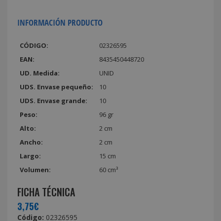
INFORMACIÓN PRODUCTO
CÓDIGO:
02326595
EAN:
8435450448720
UD. Medida:
UNID
UDS. Envase pequeño:
10
UDS. Envase grande:
10
Peso:
96 gr
Alto:
2 cm
Ancho:
2 cm
Largo:
15 cm
Volumen:
60 cm³
FICHA TÉCNICA
3,75€
Código:
02326595