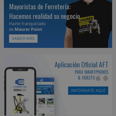
Mayoristas de Ferretería:
Hacemos realidad su negocio
Hazte franquiciado
de
Maurer Point
SABER MÁS
Aplicación Oficial AFT
PARA SMARTPHONES
& TABLETS
INFÓRMATE AQUÍ