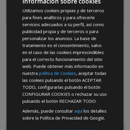
Información sobre cookies
Utilizamos cookies propias y de terceros
para fines analíticos y para ofrecerle
servicios adecuados a su perfil, así como
publicidad propia y de terceros o para
He leído y acepto la
Política de Privacidad
personalizar los anuncios. La base de
tratamiento es el consentimiento, salvo
en el caso de las cookies imprescindibles
para el correcto funcionamiento del sitio
web. Puede obtener más información en
nuestra
política de Cookies
, aceptar todas
las cookies pulsando el botón
ACEPTAR
*Abstenerse particulares, sólo venta a tiendas y empresas minoristas y
TODO
, configurarlas pulsando el botón
mayoristas.
CONFIGURAR COOKIES
o rechazar su uso
pulsando el botón
RECHAZAR TODO
.
Además, puede consultar
aquí
los detalles
sobre la Política de Privacidad de Google.