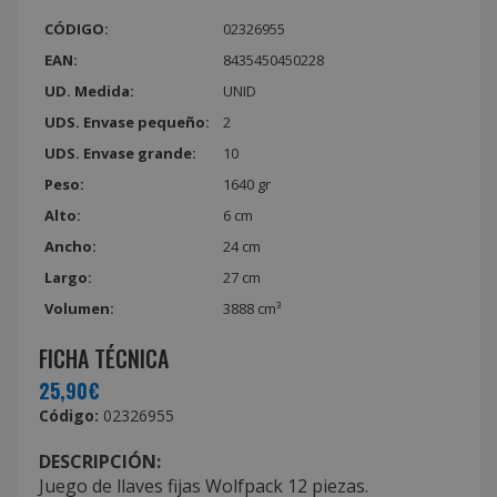
CÓDIGO:
02326955
EAN:
8435450450228
UD. Medida:
UNID
UDS. Envase pequeño:
2
UDS. Envase grande:
10
Peso:
1640 gr
Alto:
6 cm
Ancho:
24 cm
Largo:
27 cm
Volumen:
3888 cm³
FICHA TÉCNICA
25,90€
Código:
02326955
DESCRIPCIÓN:
Juego de llaves fijas Wolfpack 12 piezas.