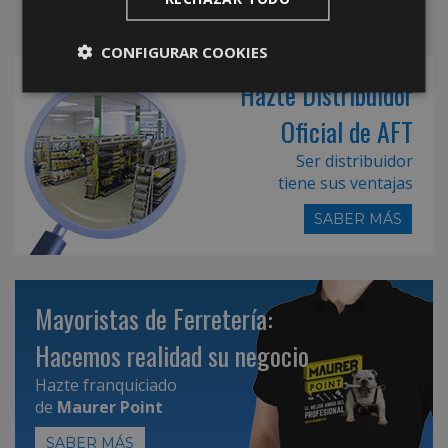
CONFIGURAR COOKIES
Hazte Distribuidor
Oficial de AFT
Ser distribuidor
tiene sus ventajas
SABER MÁS
Mayoristas de Ferretería:
Hacemos realidad su negocio
Hazte franquiciado
de
Maurer Point
SABER MÁS