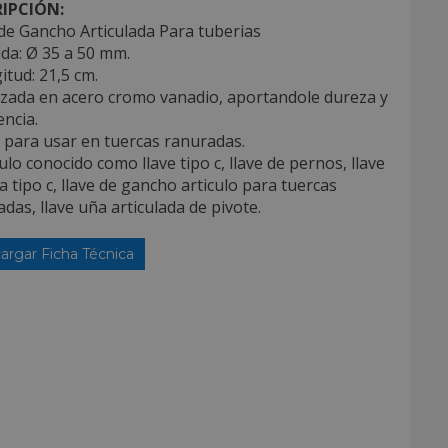
IPCIÓN:
de Gancho Articulada Para tuberias
da: Ø 35 a 50 mm.
itud: 21,5 cm.
izada en acero cromo vanadio, aportandole dureza y
encia.
l para usar en tuercas ranuradas.
culo conocido como llave tipo c, llave de pernos, llave
a tipo c, llave de gancho articulo para tuercas
das, llave uña articulada de pivote.
argar Ficha Técnica