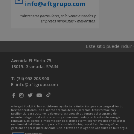
info@aftgrupo.com
*Abstenerse particulares, sólo venta a tiendas y
empresas minoristas y mayoristas.
Este sitio puede incluir
Avenida El Florío 75.
18015. Granada. SPAIN
T: (34)
958 208 900
E:
info@aftgrupo.com
A Forged Tool, S.A. ha recibido una ayuda de la Unión Europea con cargo al Fondo
NextGenerationEU, en el marco del Plan de Recuperación, Transformación y
Resiliencia, para Desarrollo de energías renovables dentro del programa de
incentivos ligados al autoconsumo y almacenamiento, con fuentes de energía
renovable, así como la implantación de sistemas térmicos renovables en el sector
residencial del Ministerio para la Transición Ecológica y el Reto Demográfico,
gestionado por la Junta de Andalucía, a través de la Agencia Andaluza de la Energía.