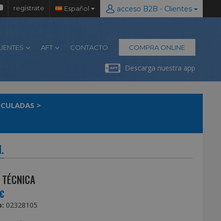
regístrate
Español
acceso B2B - Clientes
LIENTES
AFT
CONTACTO
COMPRA ONLINE
Descarga nuestra app
TICULADAS
>
.
 TÉCNICA
€
:
02328105