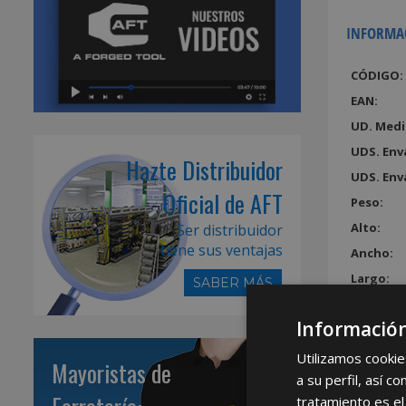
INFORMA
CÓDIGO:
EAN:
UD. Medi
UDS. Env
Hazte Distribuidor
UDS. Env
Oficial de AFT
Peso:
Alto:
Ser distribuidor
tiene sus ventajas
Ancho:
Largo:
SABER MÁS
Volumen
Información
Utilizamos cookie
Mayoristas de
a su perfil, así 
tratamiento es el