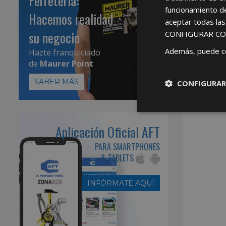
Ferretería:
funcionamiento d
Hacemos realidad
aceptar todas la
su negocio
CONFIGURAR CO
Además, puede c
Hazte franquiciado
de
Maurer Point
SABER MÁS
CONFIGURAR
Aplicación Oficial AFT
PARA SMARTPHONES
& TABLETS
INFÓRMATE AQUÍ