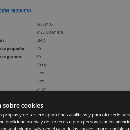
CIÓN PRODUCTO
02328105
8435450431418
da:
UNID
ase pequeño:
10
ase grande:
50
200 gr
3 cm
7 cm
21 cm
:
441 cm³
 sobre cookies
s propias y de terceros para fines analíticos y para ofrecerle se
como publicidad propia y de terceros o para personalizar los anunci
 consentimiento, salvo en el caso de las cookies imprescindibles 