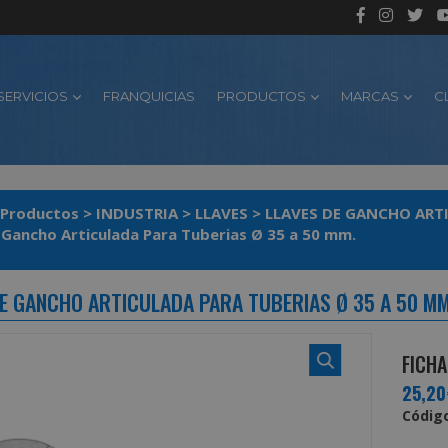
SERVICIOS
FRANQUICIAS
PRODUCTOS
MARCAS
C
Productos
>
INDUSTRIA
>
LLAVES
>
LLAVES DE GANCHO AR
 Gancho Articulada Para Tuberias Ø 35 a 50 mm.
DE GANCHO ARTICULADA PARA TUBERIAS Ø 35 A 50 MM
FICHA
25,20
Código