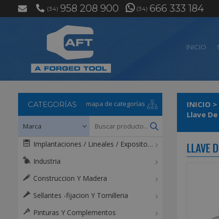
958 208 900
666 333 184
(34)
(34)
INICIO
mapa de categorías
INICIO
>
CATEGORÍAS
Llave De
Implantaciones / Lineales / Expositores / Mostradores
LLAVE 
Industria
Construccion Y Madera
Sellantes -fijacion Y Tornilleria
Pinturas Y Complementos