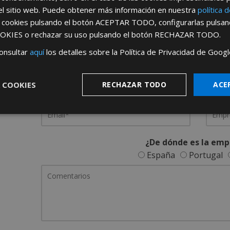
el sitio web. Puede obtener más información en nuestra
política 
REGÍSTRATE PARA HACERTE 
s cookies pulsando el botón
ACEPTAR TODO
, configurarlas pulsa
OKIES
o rechazar su uso pulsando el botón
RECHAZAR TODO
.
Desde
aquí
podrá ver todas las ventaj
onsultar
aquí
los detalles sobre la Política de Privacidad de Googl
Rellene este formulario y nos pondremos en contacto c
 COOKIES
RECHAZAR TODO
ACE
¿De dónde es la emp
España
Portugal