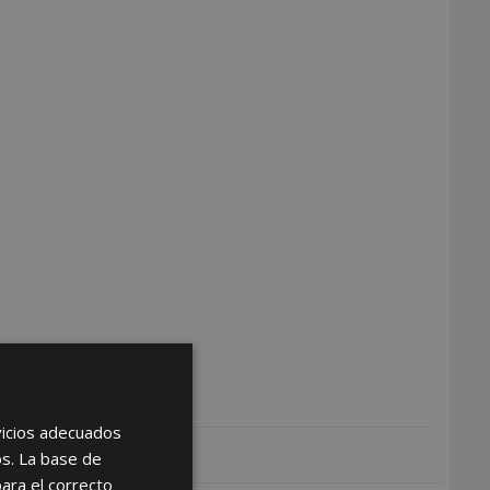
rvicios adecuados
os. La base de
para el correcto