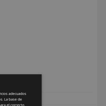
rvicios adecuados
os. La base de
para el correcto