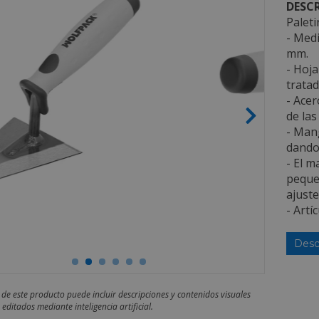
DESCR
Palet
- Medi
mm.
- Hoja
trata
- Acer
de las 
- Man
dandol
- El m
peque
ajuste
- Artí
Desc
 de este producto puede incluir descripciones y contenidos visuales
editados mediante inteligencia artificial.