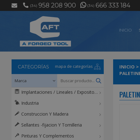
958 208 900
666 333 184
(34)
(34)
INICIO
mapa de categorías
INICIO
>
CATEGORÍAS
PALETIN
Implantaciones / Lineales / Expositores / Mostradores
PALETI
Industria
Construccion Y Madera
Sellantes -fijacion Y Tornilleria
Pinturas Y Complementos