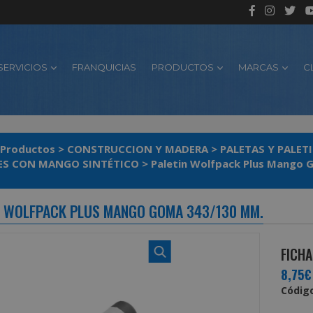
SERVICIOS
FRANQUICIAS
PRODUCTOS
MARCAS
C
Productos
>
CONSTRUCCION Y MADERA
>
PALETAS Y PALET
ES CON MANGO SINTÉTICO
>
Paletin Wolfpack Plus Mango
N WOLFPACK PLUS MANGO GOMA 343/130 MM.
FICHA
8,75€
Código