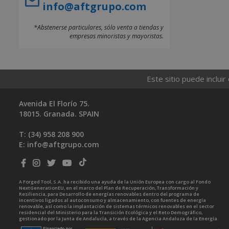
info@aftgrupo.com
*Abstenerse particulares, sólo venta a tiendas y
empresas minoristas y mayoristas.
Este sitio puede incluir
Avenida El Florío 75.
18015. Granada. SPAIN
T: (34)
958 208 900
E:
info@aftgrupo.com
A Forged Tool, S.A. ha recibido una ayuda de la Unión Europea con cargo al Fondo
NextGenerationEU, en el marco del Plan de Recuperación, Transformación y
Resiliencia, para Desarrollo de energías renovables dentro del programa de
incentivos ligados al autoconsumo y almacenamiento, con fuentes de energía
renovable, así como la implantación de sistemas térmicos renovables en el sector
residencial del Ministerio para la Transición Ecológica y el Reto Demográfico,
gestionado por la Junta de Andalucía, a través de la Agencia Andaluza de la Energía.