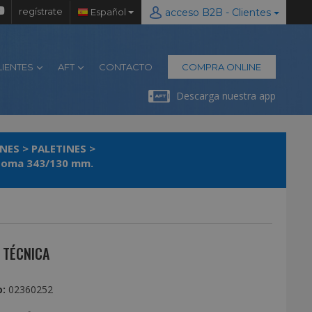
regístrate
Español
acceso B2B - Clientes
LIENTES
AFT
CONTACTO
COMPRA ONLINE
Descarga nuestra app
INES
>
PALETINES
>
 Goma 343/130 mm.
 TÉCNICA
:
02360252