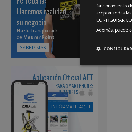
Ferretería:
funcionamiento d
Hacemos realidad
aceptar todas la
su negocio
CONFIGURAR CO
Además, puede c
Hazte franquiciado
de
Maurer Point
SABER MÁS
CONFIGURAR
Aplicación Oficial AFT
PARA SMARTPHONES
& TABLETS
INFÓRMATE AQUÍ