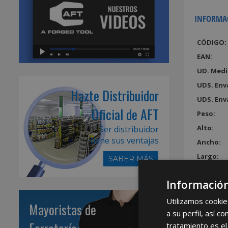
INFORMA
CÓDIGO:
EAN:
UD. Medi
UDS. Env
Hazte Distribuidor
UDS. Env
Oficial de AFT
Peso:
Alto:
Ser distribuidor
tiene sus ventajas
Ancho:
Largo:
SABER MÁS
Volumen
Información
Utilizamos cookie
Mayoristas de
a su perfil, así 
tratamiento es el