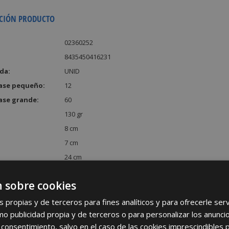
CIÓN PRODUCTO
02360252
8435450416231
da:
UNID
ase pequeño:
12
ase grande:
60
130 gr
8 cm
7 cm
24 cm
:
1344 cm³
 sobre cookies
s propias y de terceros para fines analíticos y para ofrecerle se
como publicidad propia y de terceros o para personalizar los anunci
 consentimiento, salvo en el caso de las cookies imprescindibles 