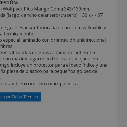
IPCIÓN:
in Wolfpack Plus Mango Goma 343/130mm.
da (largo x ancho delantero/trasero): 130 x - / 67
 de gran espesor fabricada en acero muy flexible y
da termicamente.
o especial laminado con orientación unidireccional
fibras.
gos fabricados en goma altamente adherente,
e un máximo agarre en frio, calor, mojado, etc.
ango incluye un protector para el dedo índice y una
ña pieza de plástico para pequeños golpes de
.
culo también conocido como: palustra.
argar Ficha Técnica