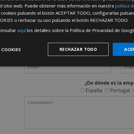
el sitio web. Puede obtener más información en nuestra
política 
REGÍSTRATE PARA HACERTE 
s cookies pulsando el botón
ACEPTAR TODO
, configurarlas pulsa
OKIES
o rechazar su uso pulsando el botón
RECHAZAR TODO
.
Desde
aquí
podrá ver todas las ventaj
onsultar
aquí
los detalles sobre la Política de Privacidad de Googl
Rellene este formulario y nos pondremos en contacto c
 COOKIES
RECHAZAR TODO
ACE
¿De dónde es la emp
España
Portugal