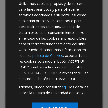
Utilizamos cookies propias y de terceros
para fines analíticos y para ofrecerle
servicios adecuados a su perfil, así como
He leído y acepto la
Política de Privacidad
publicidad propia y de terceros o para
personalizar los anuncios. La base de
tratamiento es el consentimiento, salvo
en el caso de las cookies imprescindibles
para el correcto funcionamiento del sitio
web. Puede obtener más información en
nuestra
política de Cookies
, aceptar todas
*Abstenerse particulares, sólo venta a tiendas y empresas minoristas y
las cookies pulsando el botón
ACEPTAR
mayoristas.
TODO
, configurarlas pulsando el botón
CONFIGURAR COOKIES
o rechazar su uso
pulsando el botón
RECHAZAR TODO
.
Además, puede consultar
aquí
los detalles
sobre la Política de Privacidad de Google.
ACEPTAR TODO