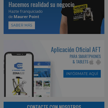
Hacemos realidad su negocio
Hazte franquiciado
de
Maurer Point
SABER MÁS
Aplicación Oficial AFT
PARA SMARTPHONES
& TABLETS
INFÓRMATE AQUÍ
CONTACTE CON NOSOTROS