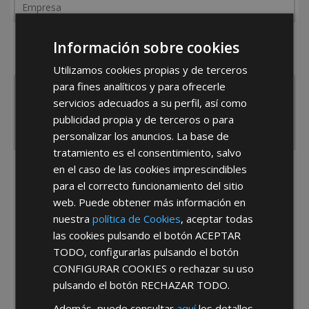
¿De dónde es la empresa?
Información sobre cookies
España
Portugal
Otros
Utilizamos cookies propias y de terceros
para fines analíticos y para ofrecerle
servicios adecuados a su perfil, así como
publicidad propia y de terceros o para
personalizar los anuncios. La base de
tratamiento es el consentimiento, salvo
en el caso de las cookies imprescindibles
He leído y acepto la
Política de Privacidad
para el correcto funcionamiento del sitio
web. Puede obtener más información en
nuestra
política de Cookies
, aceptar todas
las cookies pulsando el botón
ACEPTAR
TODO
, configurarlas pulsando el botón
CONFIGURAR COOKIES
o rechazar su uso
pulsando el botón
RECHAZAR TODO
.
*Abstenerse particulares, sólo venta a tiendas y empresas minoristas y
mayoristas.
Además, puede consultar
aquí
los detalles