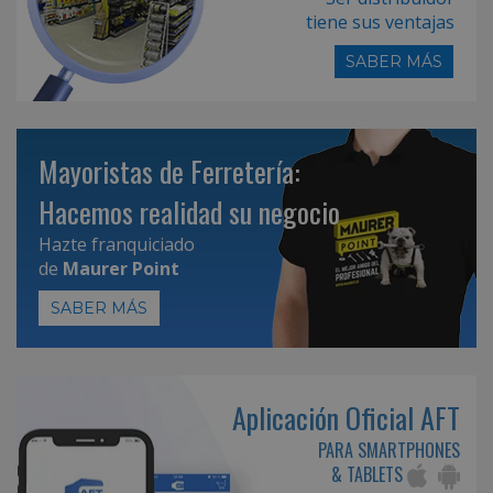
tiene sus ventajas
SABER MÁS
Mayoristas de Ferretería:
Hacemos realidad su negocio
Hazte franquiciado
de
Maurer Point
SABER MÁS
Aplicación Oficial AFT
PARA SMARTPHONES
& TABLETS