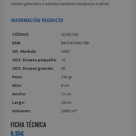
visuales generados o editados mediante inteligencia artificial.
INFORMACIÓN PRODUCTO
CÓDIGO:
02362100
EAN:
8435450462788
UD. Medida:
UNID
UDS. Envase pequeño:
10
UDS. Envase grande:
60
Peso:
336 gr
Alto:
8 cm
Ancho:
12 cm
Largo:
28 cm
Volumen:
2688 cm³
FICHA TÉCNICA
6,55€