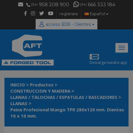
958 208 900
666 333 184
(34)
(34)
regístrate
Español
acceso B2B - Clientes
Desp
naveg
Descarga nuestra app
INICIO
>
Productos
>
CONSTRUCCION Y MADERA
>
LLANAS / TALOCHAS / ESPATULAS / RASCADORES
>
LLANAS
>
Peine Profesional Mango TPR 280x120 mm. Dientes
10 x 10 mm.