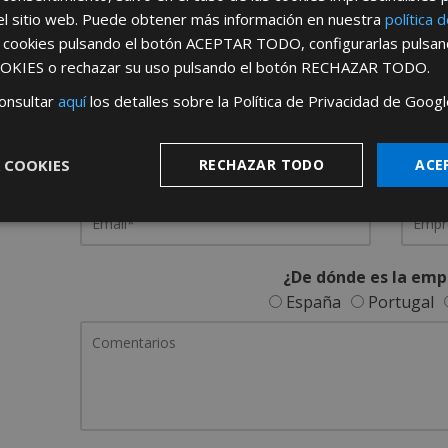
el sitio web. Puede obtener más información en nuestra
política 
REGÍSTRATE PARA HACERTE 
s cookies pulsando el botón
ACEPTAR TODO
, configurarlas pulsa
OKIES
o rechazar su uso pulsando el botón
RECHAZAR TODO
.
Desde
aquí
podrá ver todas las ventaj
onsultar
aquí
los detalles sobre la Política de Privacidad de Googl
Rellene este formulario y nos pondremos en contacto c
 COOKIES
RECHAZAR TODO
ACE
¿De dónde es la emp
España
Portugal