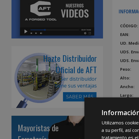
INFORMA
CÓDIGO:
EAN:
UD. Medi
UDS. Env
Hazte Distribuidor
UDS. Env
Oficial de AFT
Peso:
Alto:
Ser distribuidor
tiene sus ventajas
Ancho:
Largo:
SABER MÁS
Volumen
Información
Utilizamos cookie
Mayoristas de
a su perfil, así 
tratamiento es el