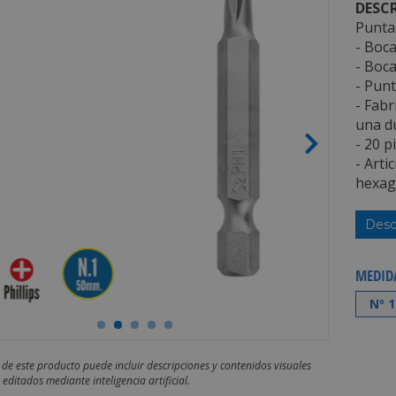
DESCR
Puntas
- Boca
- Boca
- Punt
- Fabr
una d
- 20 p
- Arti
hexag
Desc
MEDID
Nº 1
 de este producto puede incluir descripciones y contenidos visuales
editados mediante inteligencia artificial.