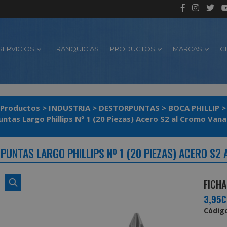
SERVICIOS
FRANQUICIAS
PRODUCTOS
MARCAS
C
Productos
>
INDUSTRIA
>
DESTORPUNTAS
>
BOCA PHILLIP
ntas Largo Phillips Nº 1 (20 Piezas) Acero S2 al Cromo Vana
PUNTAS LARGO PHILLIPS Nº 1 (20 PIEZAS) ACERO S2
FICHA
3,95€
Código