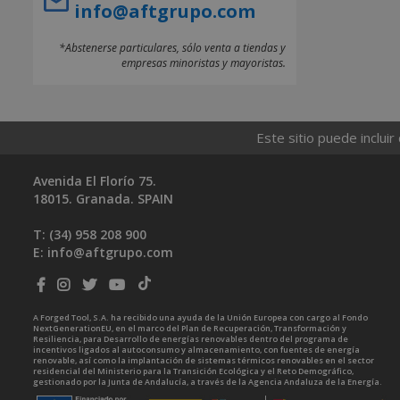
info@aftgrupo.com
*Abstenerse particulares, sólo venta a tiendas y
empresas minoristas y mayoristas.
Este sitio puede incluir
Avenida El Florío 75.
18015. Granada. SPAIN
T: (34)
958 208 900
E:
info@aftgrupo.com
A Forged Tool, S.A. ha recibido una ayuda de la Unión Europea con cargo al Fondo
NextGenerationEU, en el marco del Plan de Recuperación, Transformación y
Resiliencia, para Desarrollo de energías renovables dentro del programa de
incentivos ligados al autoconsumo y almacenamiento, con fuentes de energía
renovable, así como la implantación de sistemas térmicos renovables en el sector
residencial del Ministerio para la Transición Ecológica y el Reto Demográfico,
gestionado por la Junta de Andalucía, a través de la Agencia Andaluza de la Energía.