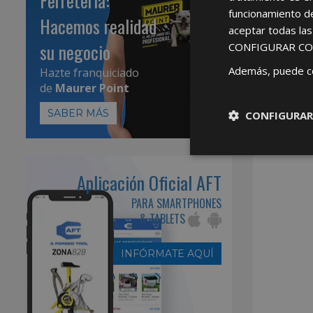
Ferretería:
funcionamiento d
Hacemos realidad
aceptar todas la
su negocio
CONFIGURAR CO
Además, puede c
Hazte franquiciado
de
Maurer Point
SABER MÁS
CONFIGURAR
Aplicación Oficial AFT
PARA SMARTPHONES
& TABLETS
INFÓRMATE AQUÍ