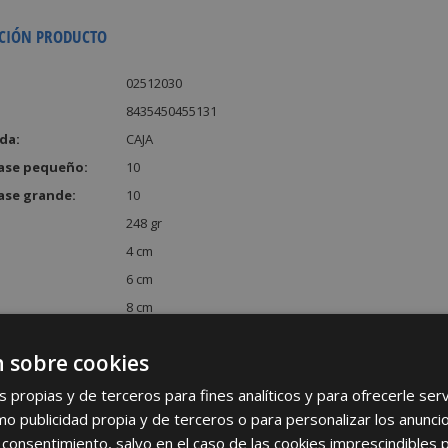
CIÓN PRODUCTO
02512030
8435450455131
da:
CAJA
ase pequeño:
10
ase grande:
10
248 gr
4 cm
6 cm
8 cm
:
192 cm³
 sobre cookies
s propias y de terceros para fines analíticos y para ofrecerle se
como publicidad propia y de terceros o para personalizar los anunci
 consentimiento, salvo en el caso de las cookies imprescindibles 