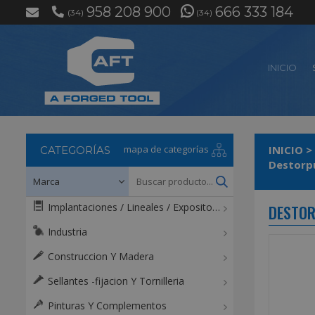
958 208 900
666 333 184
(34)
(34)
INICIO
mapa de categorías
INICIO
>
CATEGORÍAS
Destorpu
Implantaciones / Lineales / Expositores / Mostradores
DESTOR
Industria
Construccion Y Madera
Sellantes -fijacion Y Tornilleria
Pinturas Y Complementos