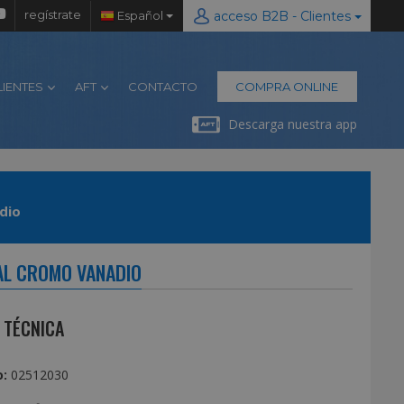
regístrate
Español
acceso B2B - Clientes
LIENTES
AFT
CONTACTO
COMPRA ONLINE
Descarga nuestra app
>
dio
 AL CROMO VANADIO
 TÉCNICA
:
02512030