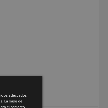
rvicios adecuados
os. La base de
para el correcto