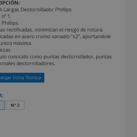
IPCIÓN:
 Largas Destornillador Phillips
 nº 1.
 Phillips.
as rectificadas, minimizan el riesgo de rotura.
icadas en acero cromo vanadio "s2", aportandole
ureza máxima.
iezas.
culo conocido como puntas destornillador, puntas
onales destornilladores.
argar Ficha Técnica
A:
Nº 2