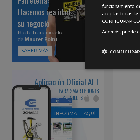
Ferretería:
funcionamiento d
Hacemos realidad
aceptar todas la
su negocio
CONFIGURAR CO
Además, puede c
Hazte franquiciado
de
Maurer Point
SABER MÁS
CONFIGURAR
Aplicación Oficial AFT
PARA SMARTPHONES
& TABLETS
INFÓRMATE AQUÍ