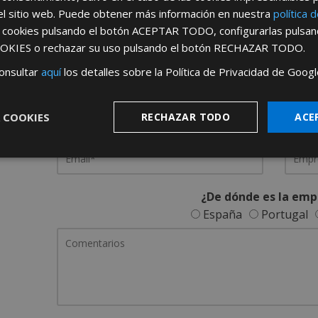
el sitio web. Puede obtener más información en nuestra
política 
REGÍSTRATE PARA HACERTE 
s cookies pulsando el botón
ACEPTAR TODO
, configurarlas pulsa
OKIES
o rechazar su uso pulsando el botón
RECHAZAR TODO
.
Desde
aquí
podrá ver todas las ventaj
onsultar
aquí
los detalles sobre la Política de Privacidad de Googl
Rellene este formulario y nos pondremos en contacto c
 COOKIES
RECHAZAR TODO
ACE
¿De dónde es la emp
España
Portugal