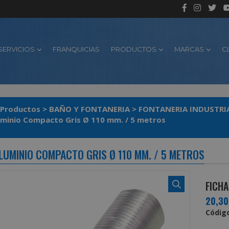
SERVICIOS
FRANQUICIAS
PRODUCTOS
MARCAS
C
Productos
>
BAÑO Y FONTANERIA
>
FONTANERIA INDUSTRI
minio Compacto Gris Ø 110 mm. / 5 metros
LUMINIO COMPACTO GRIS Ø 110 MM. / 5 METROS
FICHA
20,3
Código