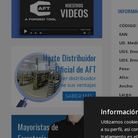
INFORMA
CÓDIGO:
EAN:
UD. Medi
UDS. Env
Hazte Distribuidor
UDS. Env
Oficial de AFT
Peso:
Alto:
Ser distribuidor
tiene sus ventajas
Ancho:
Largo:
SABER MÁS
Volumen
Información
Utilizamos cookie
Mayoristas de
a su perfil, así 
tratamiento es el