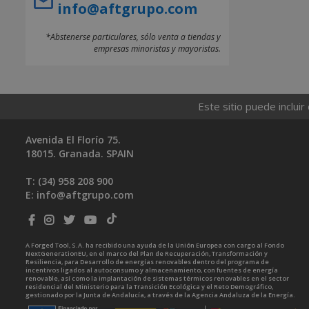
info@aftgrupo.com
*Abstenerse particulares, sólo venta a tiendas y
empresas minoristas y mayoristas.
Este sitio puede incluir
Avenida El Florío 75.
18015. Granada. SPAIN
T: (34)
958 208 900
E:
info@aftgrupo.com
A Forged Tool, S.A. ha recibido una ayuda de la Unión Europea con cargo al Fondo
NextGenerationEU, en el marco del Plan de Recuperación, Transformación y
Resiliencia, para Desarrollo de energías renovables dentro del programa de
incentivos ligados al autoconsumo y almacenamiento, con fuentes de energía
renovable, así como la implantación de sistemas térmicos renovables en el sector
residencial del Ministerio para la Transición Ecológica y el Reto Demográfico,
gestionado por la Junta de Andalucía, a través de la Agencia Andaluza de la Energía.