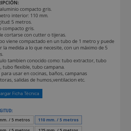
IPCIÓN:
aluminio compacto gris.
etro interior: 110 mm.
itud: 5 metros.
o compacto gris.
e cortarse con cutter o tijeras.
tubo viene compactado en un tubo de 1 metro y puede
r la medida a lo que necesite, con un máximo de 5
s.
culo tambien conocido como: tubo extractor, tubo
, tubo flexible, tubo campana.
l para usar en cocinas, baños, campanas
toras, salidas de humos,ventilacion etc.
argar Ficha Técnica
GITUD:
mm. / 5 metros
110 mm. / 5 metros
mm. / 5 metros
125 mm. / 5 metros