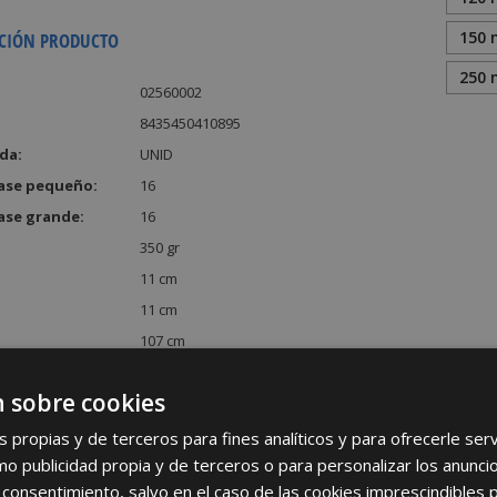
150 
CIÓN PRODUCTO
250 
02560002
8435450410895
da:
UNID
ase pequeño:
16
ase grande:
16
350 gr
11 cm
11 cm
107 cm
:
12947 cm³
 sobre cookies
s propias y de terceros para fines analíticos y para ofrecerle se
como publicidad propia y de terceros o para personalizar los anunci
 consentimiento, salvo en el caso de las cookies imprescindibles 