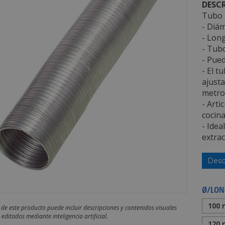
DESCR
Tubo 
- Diám
- Long
- Tub
- Pued
- El 
ajusta
metro
- Arti
cocina
- Idea
extrac
Desc
Ø/LON
100 
 de este producto puede incluir descripciones y contenidos visuales
editados mediante inteligencia artificial.
120 