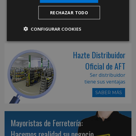
RECHAZAR TODO
CONFIGURAR COOKIES
Hazte Distribuidor
Oficial de AFT
Ser distribuidor
tiene sus ventajas
SABER MÁS
Mayoristas de Ferretería:
Hacemos realidad su negocio