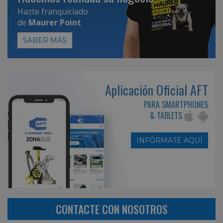
Hazte franquiciado
de
Maurer Point
SABER MÁS
Aplicación Oficial AFT
PARA SMARTPHONES
& TABLETS
INFÓRMATE AQUÍ
CONTACTE CON NOSOTROS