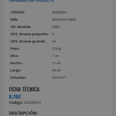
INFORMACIÓN PRODUCTO
CÓDIGO:
02600054
EAN:
8435450410864
UD. Medida:
UNID
UDS. Envase pequeño:
6
UDS. Envase grande:
24
Peso:
576 gr
Alto:
7 cm
Ancho:
11 cm
Largo:
34 cm
Volumen:
2618 cm³
FICHA TÉCNICA
8,70€
Código:
02600054
DESCRIPCIÓN: