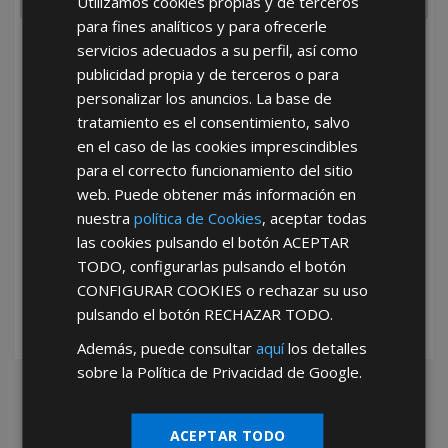
Utilizamos cookies propias y de terceros
para fines analíticos y para ofrecerle
servicios adecuados a su perfil, así como
He leído y acepto la
Política de Privacidad
publicidad propia y de terceros o para
personalizar los anuncios. La base de
tratamiento es el consentimiento, salvo
en el caso de las cookies imprescindibles
para el correcto funcionamiento del sitio
web. Puede obtener más información en
nuestra
política de Cookies
, aceptar todas
*Abstenerse particulares, sólo venta a tiendas y empresas minoristas y
las cookies pulsando el botón
ACEPTAR
mayoristas.
TODO
, configurarlas pulsando el botón
CONFIGURAR COOKIES
o rechazar su uso
pulsando el botón
RECHAZAR TODO
.
Además, puede consultar
aquí
los detalles
sobre la Política de Privacidad de Google.
ACEPTAR TODO