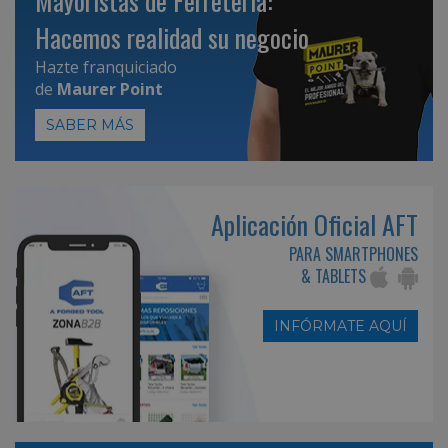
Mayoristas de Ferretería:
Hacemos realidad su negocio
Hazte franquiciado
de
Maurer Point
SABER MÁS
Aplicación Oficial AFT
PARA SMARTPHONES
& TABLETS
INFÓRMATE AQUÍ