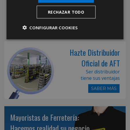
RECHAZAR TODO
CONFIGURAR COOKIES
Hazte Distribuidor
Oficial de AFT
Ser distribuidor
tiene sus ventajas
SABER MÁS
Mayoristas de Ferretería:
Hacemos realidad su negocio