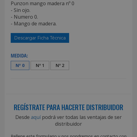
Punzon mango madera nº 0
- Sin ojo.
- Numero 0.
- Mango de madera.
Descargar Ficha Técnica
MEDIDA:
Nº 0
Nº 1
Nº 2
REGÍSTRATE PARA HACERTE DISTRIBUIDOR
Desde
aquí
podrá ver todas las ventajas de ser
distribuidor
Rellene este formulario y nos pondremos en contacto con