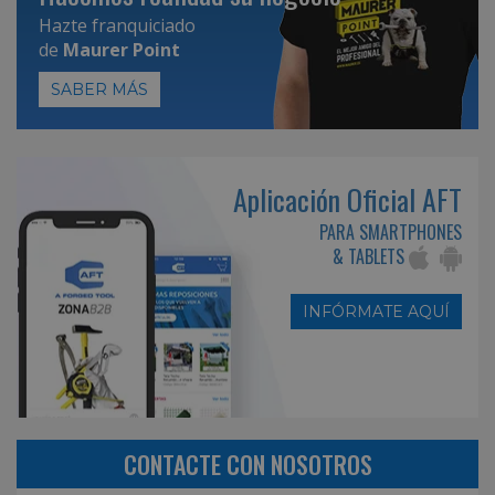
Hazte franquiciado
de
Maurer Point
SABER MÁS
Aplicación Oficial AFT
PARA SMARTPHONES
& TABLETS
INFÓRMATE AQUÍ
CONTACTE CON NOSOTROS