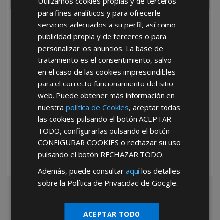
Utilizamos cookies propias y de terceros
para fines analíticos y para ofrecerle
servicios adecuados a su perfil, así como
He leído y acepto la
Política de Privacidad
publicidad propia y de terceros o para
personalizar los anuncios. La base de
tratamiento es el consentimiento, salvo
en el caso de las cookies imprescindibles
para el correcto funcionamiento del sitio
web. Puede obtener más información en
nuestra
política de Cookies
, aceptar todas
*Abstenerse particulares, sólo venta a tiendas y empresas minoristas y
las cookies pulsando el botón
ACEPTAR
mayoristas.
TODO
, configurarlas pulsando el botón
CONFIGURAR COOKIES
o rechazar su uso
pulsando el botón
RECHAZAR TODO
.
Además, puede consultar
aquí
los detalles
sobre la Política de Privacidad de Google.
ACEPTAR TODO