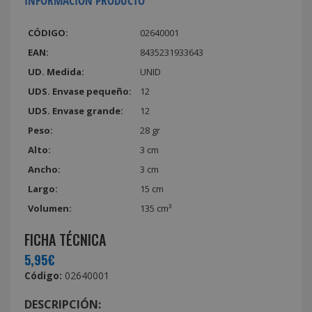
INFORMACIÓN PRODUCTO
CÓDIGO:
02640001
EAN:
8435231933643
UD. Medida:
UNID
UDS. Envase pequeño:
12
UDS. Envase grande:
12
Peso:
28 gr
Alto:
3 cm
Ancho:
3 cm
Largo:
15 cm
Volumen:
135 cm³
FICHA TÉCNICA
5,95€
Código:
02640001
DESCRIPCIÓN: