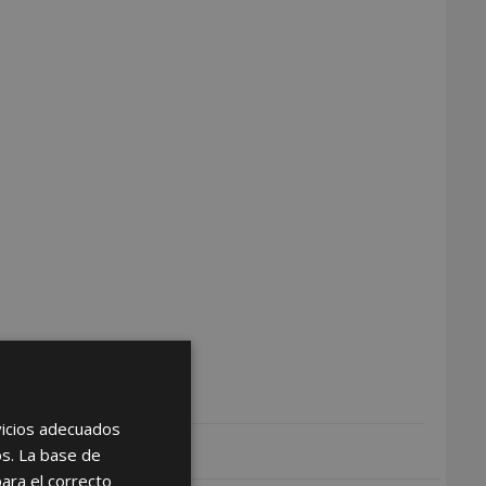
rvicios adecuados
os. La base de
para el correcto