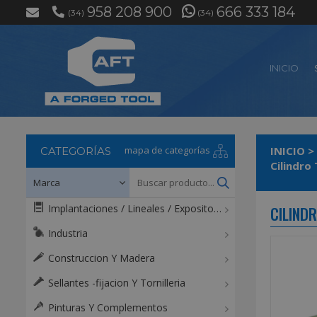
958 208 900
666 333 184
(34)
(34)
INICIO
mapa de categorías
INICIO
>
CATEGORÍAS
Implantaciones / Lineales / Expositores / Mostradores
CILIND
Industria
Construccion Y Madera
Sellantes -fijacion Y Tornilleria
Pinturas Y Complementos