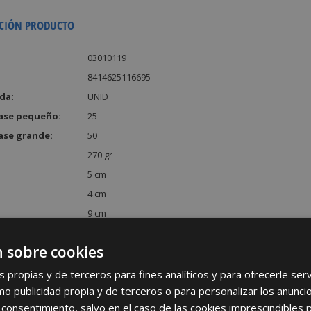
CIÓN PRODUCTO
03010119
8414625116695
da:
UNID
ase pequeño:
25
ase grande:
50
270 gr
5 cm
4 cm
9 cm
:
180 cm³
 sobre cookies
s propias y de terceros para fines analíticos y para ofrecerle se
como publicidad propia y de terceros o para personalizar los anunci
 consentimiento, salvo en el caso de las cookies imprescindibles 