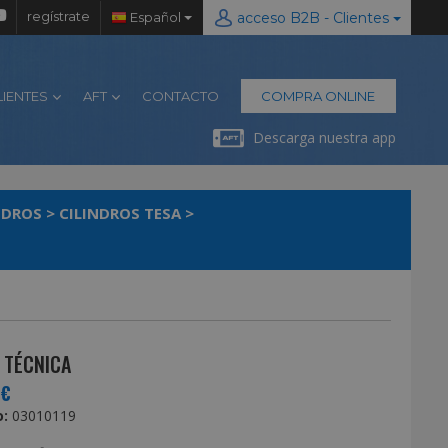
regístrate
Español
acceso B2B - Clientes
LIENTES
AFT
CONTACTO
COMPRA ONLINE
Descarga nuestra app
NDROS
>
CILINDROS TESA
>
 TÉCNICA
0€
:
03010119