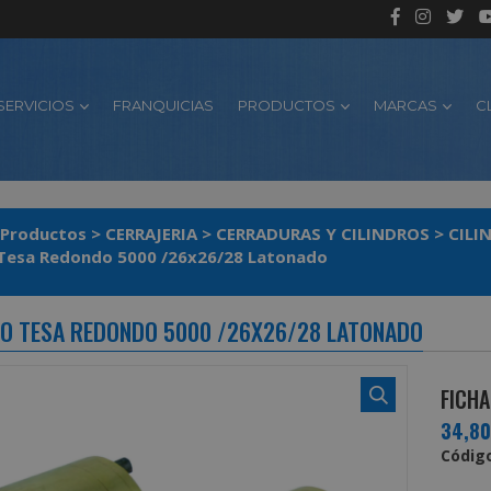
SERVICIOS
FRANQUICIAS
PRODUCTOS
MARCAS
C
Productos
>
CERRAJERIA
>
CERRADURAS Y CILINDROS
>
CILI
Cilindro Tesa Redondo 5000 /26x26/28 Latonado
RO TESA REDONDO 5000 /26X26/28 LATONADO
FICHA
34,8
Código