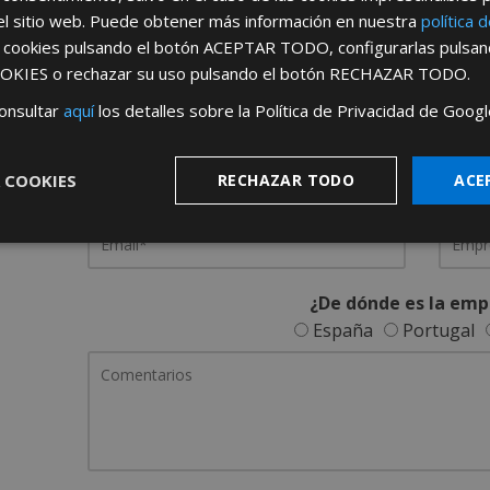
el sitio web. Puede obtener más información en nuestra
política 
REGÍSTRATE PARA HACERTE 
s cookies pulsando el botón
ACEPTAR TODO
, configurarlas pulsa
OKIES
o rechazar su uso pulsando el botón
RECHAZAR TODO
.
Desde
aquí
podrá ver todas las ventaj
onsultar
aquí
los detalles sobre la Política de Privacidad de Googl
Rellene este formulario y nos pondremos en contacto c
 COOKIES
RECHAZAR TODO
ACE
¿De dónde es la emp
España
Portugal