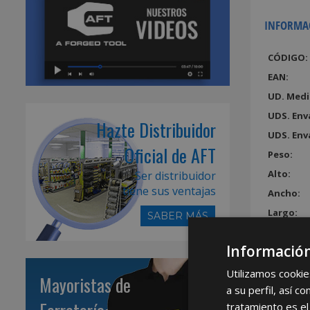
INFORMA
CÓDIGO:
EAN:
UD. Medi
UDS. Env
Hazte Distribuidor
UDS. Env
Oficial de AFT
Peso:
Alto:
Ser distribuidor
tiene sus ventajas
Ancho:
Largo:
SABER MÁS
Volumen
Información
Utilizamos cookie
Mayoristas de
a su perfil, así 
tratamiento es el