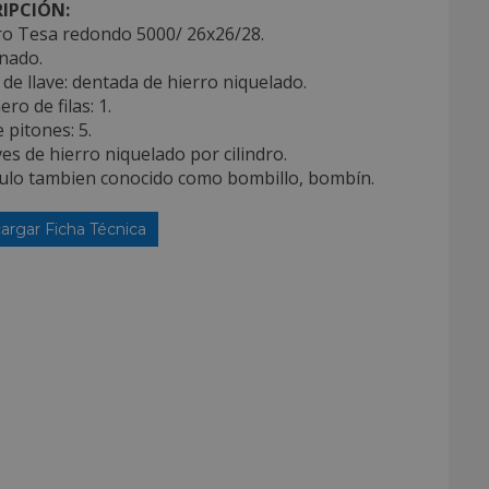
IPCIÓN:
dro Tesa redondo 5000/ 26x26/28.
nado.
 de llave: dentada de hierro niquelado.
ro de filas: 1.
e pitones: 5.
aves de hierro niquelado por cilindro.
iculo tambien conocido como bombillo, bombín.
argar Ficha Técnica