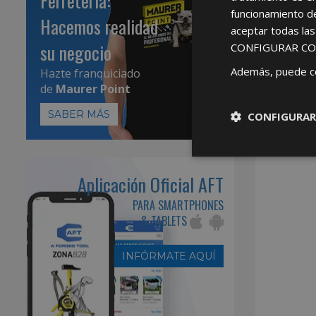
Ferretería:
funcionamiento d
Hacemos realidad
aceptar todas la
su negocio
CONFIGURAR CO
Además, puede c
Hazte franquiciado
de
Maurer Point
SABER MÁS
CONFIGURAR
Aplicación Oficial AFT
PARA SMARTPHONES
& TABLETS
INFÓRMATE AQUÍ