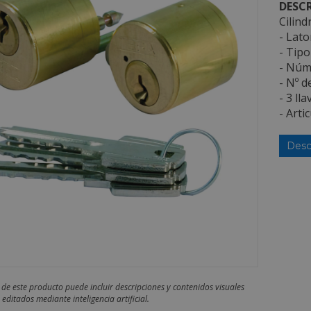
DESCR
Cilin
- Lato
- Tipo
- Núme
- Nº d
- 3 ll
- Art
Desc
 de este producto puede incluir descripciones y contenidos visuales
editados mediante inteligencia artificial.