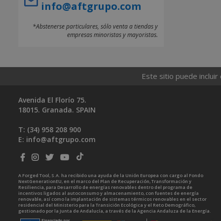
info@aftgrupo.com
*Abstenerse particulares, sólo venta a tiendas y
empresas minoristas y mayoristas.
Este sitio puede incluir
Avenida El Florío 75.
18015. Granada. SPAIN
T: (34)
958 208 900
E:
info@aftgrupo.com
A Forged Tool, S.A. ha recibido una ayuda de la Unión Europea con cargo al Fondo
NextGenerationEU, en el marco del Plan de Recuperación, Transformación y
Resiliencia, para Desarrollo de energías renovables dentro del programa de
incentivos ligados al autoconsumo y almacenamiento, con fuentes de energía
renovable, así como la implantación de sistemas térmicos renovables en el sector
residencial del Ministerio para la Transición Ecológica y el Reto Demográfico,
gestionado por la Junta de Andalucía, a través de la Agencia Andaluza de la Energía.