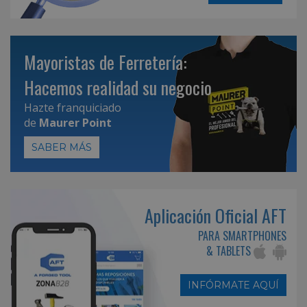
Mayoristas de Ferretería:
Hacemos realidad su negocio
Hazte franquiciado
de
Maurer Point
SABER MÁS
Aplicación Oficial AFT
PARA SMARTPHONES
& TABLETS
INFÓRMATE AQUÍ