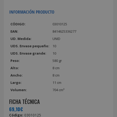
INFORMACIÓN PRODUCTO
CÓDIGO:
03010125
EAN:
8414625336277
UD. Medida:
UNID
UDS. Envase pequeño:
10
UDS. Envase grande:
10
Peso:
580 gr
Alto:
8 cm
Ancho:
8 cm
Largo:
11 cm
Volumen:
704 cm³
FICHA TÉCNICA
69,10€
Código:
03010125