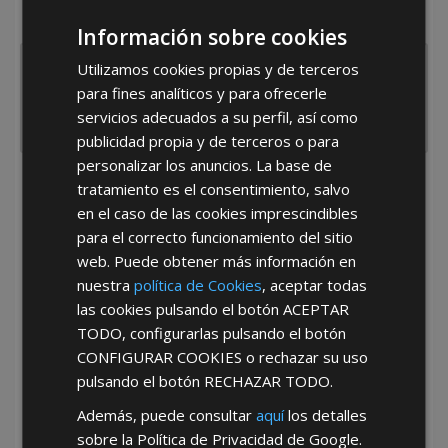
España
Portugal
Otros
Información sobre cookies
Utilizamos cookies propias y de terceros
para fines analíticos y para ofrecerle
servicios adecuados a su perfil, así como
publicidad propia y de terceros o para
personalizar los anuncios. La base de
tratamiento es el consentimiento, salvo
He leído y acepto la
Política de Privacidad
en el caso de las cookies imprescindibles
para el correcto funcionamiento del sitio
web. Puede obtener más información en
nuestra
política de Cookies
, aceptar todas
las cookies pulsando el botón
ACEPTAR
TODO
, configurarlas pulsando el botón
CONFIGURAR COOKIES
o rechazar su uso
*Abstenerse particulares, sólo venta a tiendas y empresas minoristas y
mayoristas.
pulsando el botón
RECHAZAR TODO
.
Además, puede consultar
aquí
los detalles
sobre la Política de Privacidad de Google.