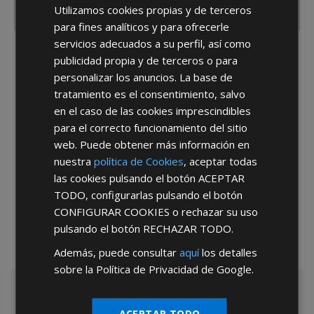
Utilizamos cookies propias y de terceros
para fines analíticos y para ofrecerle
servicios adecuados a su perfil, así como
He leído y acepto la
Política de Privacidad
publicidad propia y de terceros o para
personalizar los anuncios. La base de
tratamiento es el consentimiento, salvo
en el caso de las cookies imprescindibles
para el correcto funcionamiento del sitio
web. Puede obtener más información en
nuestra
política de Cookies
, aceptar todas
*Abstenerse particulares, sólo venta a tiendas y empresas minoristas y
las cookies pulsando el botón
ACEPTAR
mayoristas.
TODO
, configurarlas pulsando el botón
CONFIGURAR COOKIES
o rechazar su uso
pulsando el botón
RECHAZAR TODO
.
Además, puede consultar
aquí
los detalles
sobre la Política de Privacidad de Google.
ACEPTAR TODO