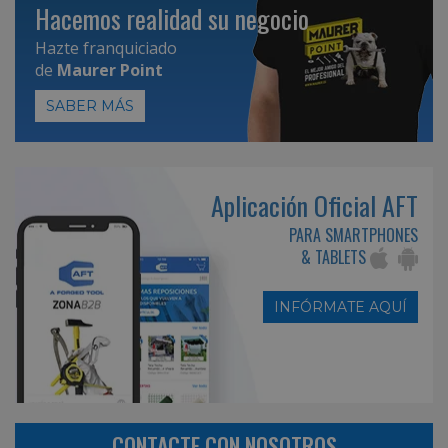
Hacemos realidad su negocio
Hazte franquiciado
de
Maurer Point
SABER MÁS
Aplicación Oficial AFT
PARA SMARTPHONES
& TABLETS
INFÓRMATE AQUÍ
CONTACTE CON NOSOTROS