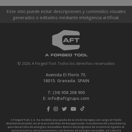
Este sitio puede incluir descripciones y contenidos visuales
generados o editados mediante inteligencia artificial.
© 2026. A Forged Tool. Todos los derechos reservados
Avenida El Florío 75.
18015. Granada. SPAIN
T: (34)
958 208 900
E:
info@aftgrupo.com
A Forged Tool, S.A. ha recibido una ayuda de la Unión Europea con cargo al Fondo
NextGenerationEU, en el marco del Plan de Recuperación, Transformación y Resiliencia,
para Desarrollo de energías renovables dentro del programa de incentivos ligados al
autoconsumo y almacenamiento, con fuentes de energía renovable, así como la