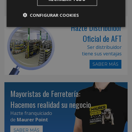
CONFIGURAR COOKIES
Hazte Distribuidor
Oficial de AFT
Ser distribuidor
tiene sus ventajas
SABER MÁS
Mayoristas de Ferretería:
Hacemos realidad su negocio
Hazte franquiciado
de
Maurer Point
SABER MÁS