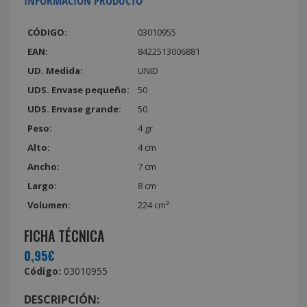
INFORMACIÓN PRODUCTO
CÓDIGO:
03010955
EAN:
8422513006881
UD. Medida:
UNID
UDS. Envase pequeño:
50
UDS. Envase grande:
50
Peso:
4 gr
Alto:
4 cm
Ancho:
7 cm
Largo:
8 cm
Volumen:
224 cm³
FICHA TÉCNICA
0,95€
Código:
03010955
DESCRIPCIÓN: