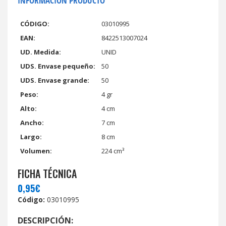
INFORMACIÓN PRODUCTO
CÓDIGO:
03010995
EAN:
8422513007024
UD. Medida:
UNID
UDS. Envase pequeño:
50
UDS. Envase grande:
50
Peso:
4 gr
Alto:
4 cm
Ancho:
7 cm
Largo:
8 cm
Volumen:
224 cm³
FICHA TÉCNICA
0,95€
Código:
03010995
DESCRIPCIÓN: