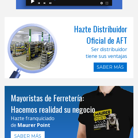
Hazte Distribuidor
Oficial de AFT
Ser distribuidor
tiene sus ventajas
SABER MÁS
Mayoristas de Ferretería:
Hacemos realidad su negocio
Hazte franquiciado
de
Maurer Point
SABER MÁS