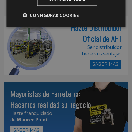
CONFIGURAR COOKIES
Hazte Distribuidor
Oficial de AFT
Ser distribuidor
tiene sus ventajas
SABER MÁS
Mayoristas de Ferretería:
Hacemos realidad su negocio
Hazte franquiciado
de
Maurer Point
SABER MÁS