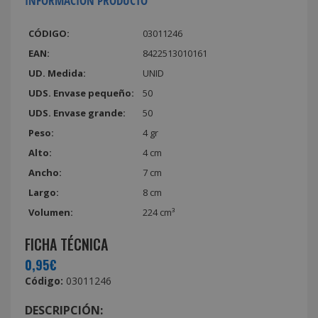
INFORMACIÓN PRODUCTO
CÓDIGO:
03011246
EAN:
8422513010161
UD. Medida:
UNID
UDS. Envase pequeño:
50
UDS. Envase grande:
50
Peso:
4 gr
Alto:
4 cm
Ancho:
7 cm
Largo:
8 cm
Volumen:
224 cm³
FICHA TÉCNICA
0,95€
Código:
03011246
DESCRIPCIÓN: