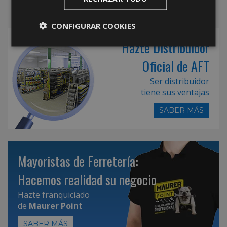
CONFIGURAR COOKIES
Hazte Distribuidor
Oficial de AFT
Ser distribuidor
tiene sus ventajas
SABER MÁS
Mayoristas de Ferretería:
Hacemos realidad su negocio
Hazte franquiciado
de
Maurer Point
SABER MÁS