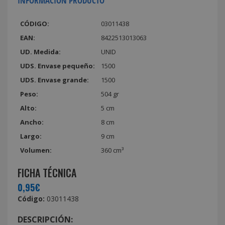
INFORMACIÓN PRODUCTO
CÓDIGO:
03011438
EAN:
8422513013063
UD. Medida:
UNID
UDS. Envase pequeño:
1500
UDS. Envase grande:
1500
Peso:
504 gr
Alto:
5 cm
Ancho:
8 cm
Largo:
9 cm
Volumen:
360 cm³
FICHA TÉCNICA
0,95€
Código:
03011438
DESCRIPCIÓN: