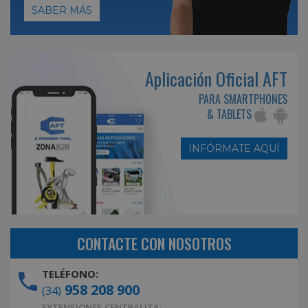
SABER MÁS
Aplicación Oficial AFT
PARA SMARTPHONES
& TABLETS
INFÓRMATE AQUÍ
CONTACTE CON NOSOTROS
TELÉFONO:
958 208 900
(34)
EXTENSIONES CENTRALITA: