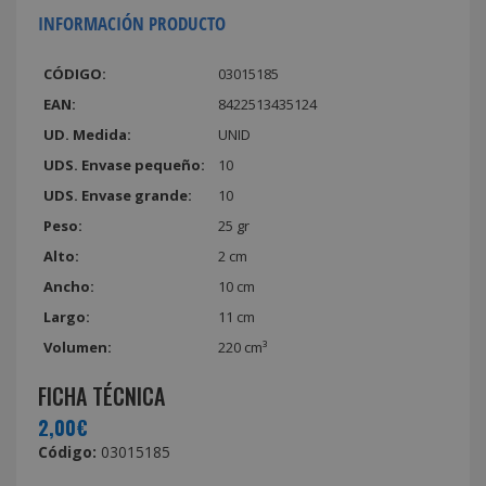
INFORMACIÓN PRODUCTO
CÓDIGO:
03015185
EAN:
8422513435124
UD. Medida:
UNID
UDS. Envase pequeño:
10
UDS. Envase grande:
10
Peso:
25 gr
Alto:
2 cm
Ancho:
10 cm
Largo:
11 cm
Volumen:
220 cm³
FICHA TÉCNICA
2,00€
Código:
03015185