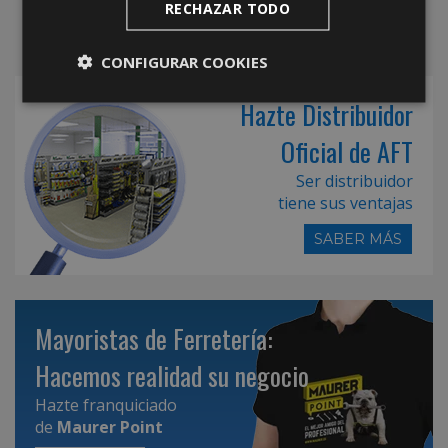
RECHAZAR TODO
CONFIGURAR COOKIES
Hazte Distribuidor
Oficial de AFT
Ser distribuidor
tiene sus ventajas
SABER MÁS
Mayoristas de Ferretería:
Hacemos realidad su negocio
Hazte franquiciado
de
Maurer Point