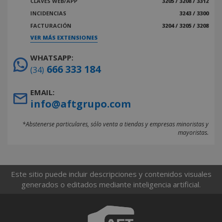
CLAVES WEB/APP
3205 / 3208 / 3312
INCIDENCIAS
3243 / 3300
FACTURACIÓN
3204 / 3205 / 3208
VER MÁS EXTENSIONES
WHATSAPP:
666 333 184
(34)
EMAIL:
info@aftgrupo.com
*Abstenerse particulares, sólo venta a tiendas y empresas minoristas y
mayoristas.
Este sitio puede incluir descripciones y contenidos visuales
generados o editados mediante inteligencia artificial.