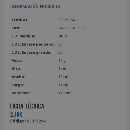
INFORMACIÓN PRODUCTO
CÓDIGO:
03015264
EAN:
8422513435117
UD. Medida:
UNID
UDS. Envase pequeño:
50
UDS. Envase grande:
50
Peso:
16 gr
Alto:
1 cm
Ancho:
10 cm
Largo:
11 cm
Volumen:
110 cm³
FICHA TÉCNICA
2,10€
Código:
03015264