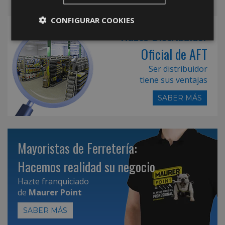
CONFIGURAR COOKIES
Hazte Distribuidor
Oficial de AFT
Ser distribuidor
tiene sus ventajas
SABER MÁS
Mayoristas de Ferretería:
Hacemos realidad su negocio
Hazte franquiciado
de
Maurer Point
SABER MÁS