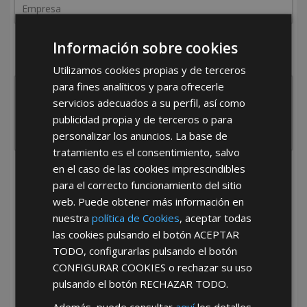
¿De dónde es la empresa?
Información sobre cookies
España
Portugal
Otros
Utilizamos cookies propias y de terceros
para fines analíticos y para ofrecerle
servicios adecuados a su perfil, así como
publicidad propia y de terceros o para
personalizar los anuncios. La base de
tratamiento es el consentimiento, salvo
en el caso de las cookies imprescindibles
He leído y acepto la
Política de Privacidad
para el correcto funcionamiento del sitio
web. Puede obtener más información en
nuestra
política de Cookies
, aceptar todas
las cookies pulsando el botón
ACEPTAR
TODO
, configurarlas pulsando el botón
CONFIGURAR COOKIES
o rechazar su uso
pulsando el botón
RECHAZAR TODO
.
*Abstenerse particulares, sólo venta a tiendas y empresas minoristas y
mayoristas.
Además, puede consultar
aquí
los detalles