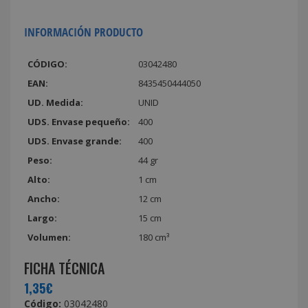
INFORMACIÓN PRODUCTO
CÓDIGO:
03042480
EAN:
8435450444050
UD. Medida:
UNID
UDS. Envase pequeño:
400
UDS. Envase grande:
400
Peso:
44 gr
Alto:
1 cm
Ancho:
12 cm
Largo:
15 cm
Volumen:
180 cm³
FICHA TÉCNICA
1,35€
Código:
03042480