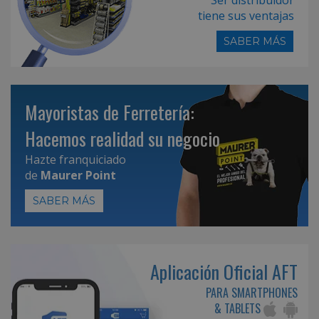
tiene sus ventajas
SABER MÁS
Mayoristas de Ferretería:
Hacemos realidad su negocio
Hazte franquiciado
de
Maurer Point
SABER MÁS
Aplicación Oficial AFT
PARA SMARTPHONES
& TABLETS