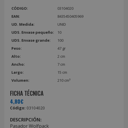
CÓDIGO:
03104020
EAN:
8435450405969
UD. Medida:
UNID
UDS. Envase pequeño:
10
UDS. Envase grande:
100
Peso:
47 gr
Alto:
2 cm
Ancho:
7 cm
Largo:
15 cm
Volumen:
210 cm³
FICHA TÉCNICA
4,80€
Código:
03104020
DESCRIPCIÓN:
Pasador Wolfpack