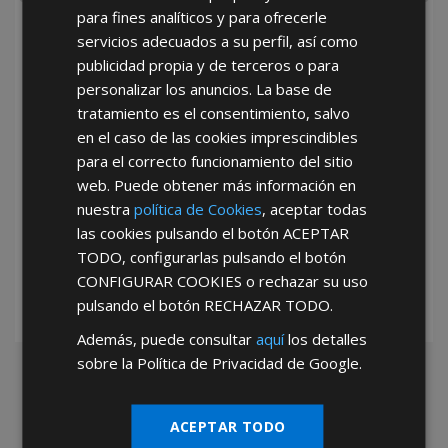
para fines analíticos y para ofrecerle
He leído y acepto la
Política de Privacidad
servicios adecuados a su perfil, así como
publicidad propia y de terceros o para
personalizar los anuncios. La base de
tratamiento es el consentimiento, salvo
en el caso de las cookies imprescindibles
para el correcto funcionamiento del sitio
web. Puede obtener más información en
*Abstenerse particulares, sólo venta a tiendas y empresas minoristas y
nuestra
política de Cookies
, aceptar todas
mayoristas.
las cookies pulsando el botón
ACEPTAR
TODO
, configurarlas pulsando el botón
CONFIGURAR COOKIES
o rechazar su uso
pulsando el botón
RECHAZAR TODO
.
Además, puede consultar
aquí
los detalles
sobre la Política de Privacidad de Google.
ACEPTAR TODO