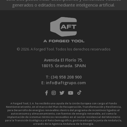
generados o editados mediante inteligencia artificial.
© 2026. A Forged Tool. Todos los derechos reservados
Avenida El Florío 75.
18015. Granada. SPAIN
T: (34)
958 208 900
E:
info@aftgrupo.com
A Forged Tool, S.A. ha recibido una ayuda de la Unión Europea con cargo al Fondo
NextGenerationEU, en el marco del Plan de Recuperación, Transformación y Resiliencia,
para Desarrollo de energías renovables dentro del programa de incentivos ligados al
autoconsumo y almacenamiento, con fuentes de energía renovable, así como la
implantación de sistemas térmicos renovables en el sector residencial del Ministerio
para la Transición Ecológica y el Reto Demográfico, gestionado por la Junta de Andalucía,
a través de la Agencia Andaluza de la Energía.