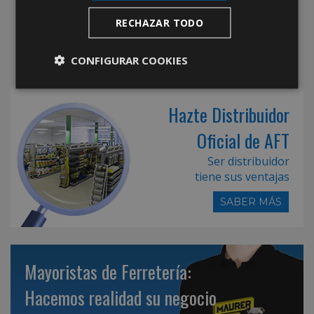
RECHAZAR TODO
CONFIGURAR COOKIES
Hazte Distribuidor
Oficial de AFT
Ser distribuidor
tiene sus ventajas
SABER MÁS
Mayoristas de Ferretería:
Hacemos realidad su negocio