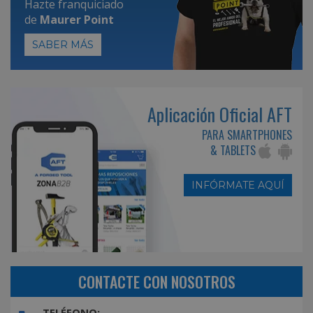
Hazte franquiciado
de
Maurer Point
SABER MÁS
Aplicación Oficial AFT
PARA SMARTPHONES
& TABLETS
INFÓRMATE AQUÍ
CONTACTE CON NOSOTROS
TELÉFONO: