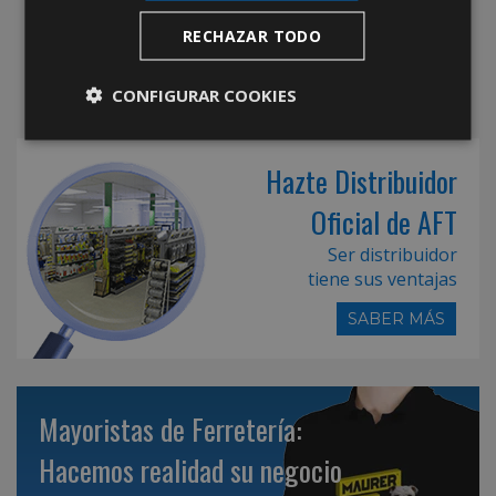
RECHAZAR TODO
CONFIGURAR COOKIES
Hazte Distribuidor
Oficial de AFT
Ser distribuidor
tiene sus ventajas
SABER MÁS
Mayoristas de Ferretería:
Hacemos realidad su negocio