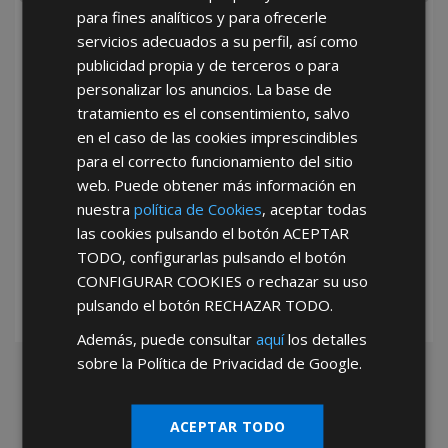
para fines analíticos y para ofrecerle
He leído y acepto la
Política de Privacidad
servicios adecuados a su perfil, así como
publicidad propia y de terceros o para
personalizar los anuncios. La base de
tratamiento es el consentimiento, salvo
en el caso de las cookies imprescindibles
para el correcto funcionamiento del sitio
web. Puede obtener más información en
*Abstenerse particulares, sólo venta a tiendas y empresas minoristas y
nuestra
política de Cookies
, aceptar todas
mayoristas.
las cookies pulsando el botón
ACEPTAR
TODO
, configurarlas pulsando el botón
CONFIGURAR COOKIES
o rechazar su uso
pulsando el botón
RECHAZAR TODO
.
Además, puede consultar
aquí
los detalles
sobre la Política de Privacidad de Google.
ACEPTAR TODO