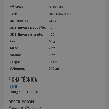
CÓDIGO:
03104040
EAN:
8435450405983
UD. Medida:
UNID
UDS. Envase pequeño:
10
UDS. Envase grande:
100
Peso:
66 gr
Alto:
2 cm
Ancho:
7 cm
Largo:
15 cm
Volumen:
210 cm³
FICHA TÉCNICA
6,90€
Código:
03104040
DESCRIPCIÓN:
Pasador Wolfpack