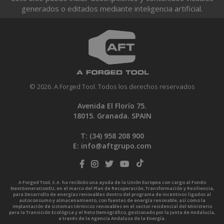
generados o editados mediante inteligencia artificial.
© 2026. A Forged Tool. Todos los derechos reservados
Avenida El Florío 75.
18015. Granada. SPAIN
T: (34)
958 208 900
E:
info@aftgrupo.com
A Forged Tool, S.A. ha recibido una ayuda de la Unión Europea con cargo al Fondo
NextGenerationEU, en el marco del Plan de Recuperación, Transformación y Resiliencia,
para Desarrollo de energías renovables dentro del programa de incentivos ligados al
autoconsumo y almacenamiento, con fuentes de energía renovable, así como la
implantación de sistemas térmicos renovables en el sector residencial del Ministerio
para la Transición Ecológica y el Reto Demográfico, gestionado por la Junta de Andalucía,
a través de la Agencia Andaluza de la Energía.