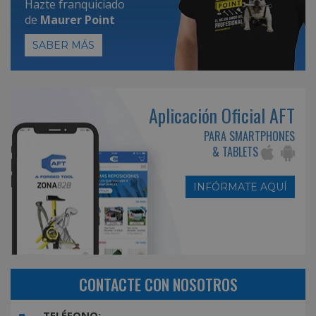
Hazte franquiciado
de
Maurer Point
SABER MÁS
Aplicación Oficial AFT
PARA SMARTPHONES
& TABLETS
INFÓRMATE AQUÍ
CONTACTE CON NOSOTROS
TELÉFONO: