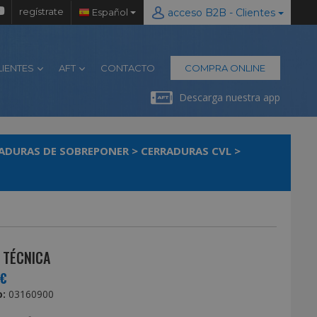
regístrate
Español
acceso B2B - Clientes
LIENTES
AFT
CONTACTO
COMPRA ONLINE
Descarga nuestra app
ADURAS DE SOBREPONER
>
CERRADURAS CVL
>
 TÉCNICA
5€
:
03160900