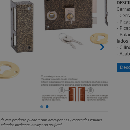
DESCR
Cerrad
- Cer
- Pica
- Pica
- Pala
lados
- Cili
- Aca
Desc
 de este producto puede incluir descripciones y contenidos visuales
editados mediante inteligencia artificial.