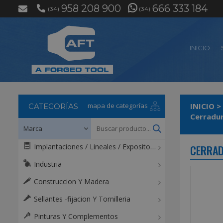
958 208 900
666 333 184
(34)
(34)
INICIO
mapa de categorías
INICIO
>
CATEGORÍAS
Cerradur
Implantaciones / Lineales / Expositores / Mostradores
CERRAD
Industria
Construccion Y Madera
Sellantes -fijacion Y Tornilleria
Pinturas Y Complementos