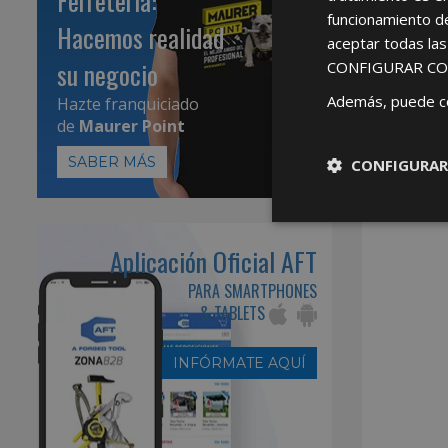
Ferretería:
funcionamiento d
Hacemos realidad
aceptar todas la
su negocio
CONFIGURAR CO
Además, puede c
Hazte franquiciado
de
Maurer Point
SABER MÁS
CONFIGURAR
Aplicación Oficial AFT
PARA SMARTPHONES
& TABLETS
INFÓRMATE AQUÍ