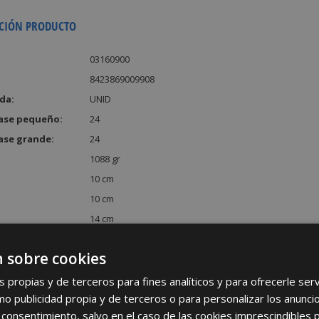
CIÓN PRODUCTO
03160900
8423869009908
da:
UNID
ase pequeño:
24
ase grande:
24
1088 gr
10 cm
10 cm
14 cm
:
1400 cm³
 sobre cookies
s propias y de terceros para fines analíticos y para ofrecerle se
como publicidad propia y de terceros o para personalizar los anunci
 consentimiento, salvo en el caso de las cookies imprescindibles 