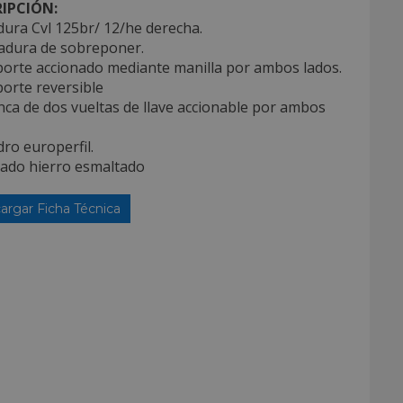
IPCIÓN:
ura Cvl 125br/ 12/he derecha.
radura de sobreponer.
porte accionado mediante manilla por ambos lados.
porte reversible
nca de dos vueltas de llave accionable por ambos
ndro europerfil.
bado hierro esmaltado
argar Ficha Técnica