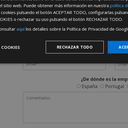
el sitio web. Puede obtener más información en nuestra
política 
REGÍSTRATE PARA HACERTE 
s cookies pulsando el botón
ACEPTAR TODO
, configurarlas pulsa
OKIES
o rechazar su uso pulsando el botón
RECHAZAR TODO
.
Desde
aquí
podrá ver todas las ventaj
onsultar
aquí
los detalles sobre la Política de Privacidad de Googl
Rellene este formulario y nos pondremos en contacto c
 COOKIES
RECHAZAR TODO
ACE
¿De dónde es la emp
España
Portugal