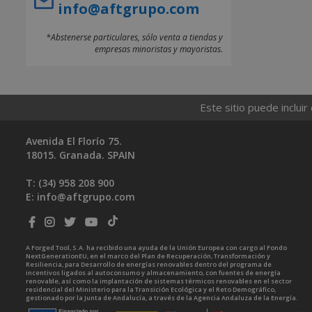
info@aftgrupo.com
*Abstenerse particulares, sólo venta a tiendas y
empresas minoristas y mayoristas.
Este sitio puede incluir
Avenida El Florío 75.
18015. Granada. SPAIN
T: (34)
958 208 900
E:
info@aftgrupo.com
A Forged Tool, S.A. ha recibido una ayuda de la Unión Europea con cargo al Fondo
NextGenerationEU, en el marco del Plan de Recuperación, Transformación y
Resiliencia, para Desarrollo de energías renovables dentro del programa de
incentivos ligados al autoconsumo y almacenamiento, con fuentes de energía
renovable, así como la implantación de sistemas térmicos renovables en el sector
residencial del Ministerio para la Transición Ecológica y el Reto Demográfico,
gestionado por la Junta de Andalucía, a través de la Agencia Andaluza de la Energía.