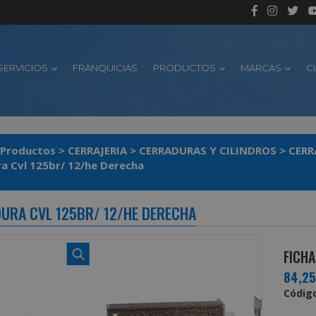
SERVICIOS
FRANQUICIAS
PRODUCTOS
MARCAS
C
Productos
>
CERRAJERIA
>
CERRADURAS Y CILINDROS
>
CERR
a Cvl 125br/ 12/he Derecha
URA CVL 125BR/ 12/HE DERECHA
FICHA
84,2
Código