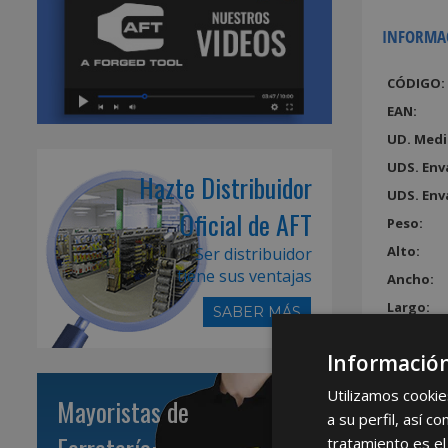
INFORMA
CÓDIGO:
EAN:
UD. Medi
UDS. Env
Hazte Distribuidor
UDS. Env
Oficial de AFT
Peso:
Alto:
Ser distribuidor
tiene sus ventajas
Ancho:
Largo:
SABER MÁS
Volumen
Información
Utilizamos cookie
Mayoristas de
a su perfil, así 
tratamiento es el