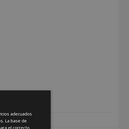
rvicios adecuados
os. La base de
para el correcto