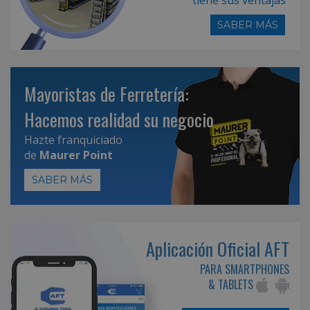
SABER MÁS
Mayoristas de Ferretería:
Hacemos realidad su negocio
Hazte franquiciado
de
Maurer Point
SABER MÁS
Aplicación Oficial AFT
PARA SMARTPHONES
& TABLETS