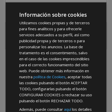
¿De dónde es la empresa?
Información sobre cookies
España
Portugal
Otros
Utilizamos cookies propias y de terceros
para fines analíticos y para ofrecerle
servicios adecuados a su perfil, así como
publicidad propia y de terceros o para
personalizar los anuncios. La base de
tratamiento es el consentimiento, salvo
en el caso de las cookies imprescindibles
He leído y acepto la
Política de Privacidad
para el correcto funcionamiento del sitio
web. Puede obtener más información en
nuestra
política de Cookies
, aceptar todas
las cookies pulsando el botón
ACEPTAR
TODO
, configurarlas pulsando el botón
CONFIGURAR COOKIES
o rechazar su uso
pulsando el botón
RECHAZAR TODO
.
*Abstenerse particulares, sólo venta a tiendas y empresas minoristas y
mayoristas.
Además, puede consultar
aquí
los detalles