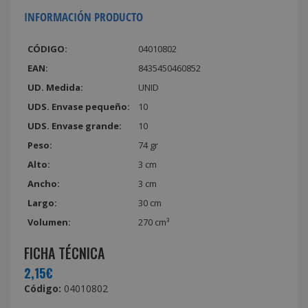
INFORMACIÓN PRODUCTO
CÓDIGO:
04010802
EAN:
8435450460852
UD. Medida:
UNID
UDS. Envase pequeño:
10
UDS. Envase grande:
10
Peso:
74 gr
Alto:
3 cm
Ancho:
3 cm
Largo:
30 cm
Volumen:
270 cm³
FICHA TÉCNICA
2,15€
Código:
04010802