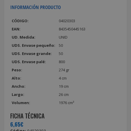
INFORMACIÓN PRODUCTO
CÓDIGO:
04020303
EAN:
8435450445163
UD. Medida:
UNID
UDS. Envase pequeño:
50
UDS. Envase grande:
50
UDS. Envase palé:
800
Peso:
274 gr
Alto:
4 cm
Ancho:
19 cm
Largo:
26 cm
Volumen:
1976 cm³
FICHA TÉCNICA
6,65€
Código:
04020303