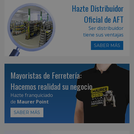
Hazte Distribuidor
Oficial de AFT
Ser distribuidor
tiene sus ventajas
SABER MÁS
Mayoristas de Ferretería:
Hacemos realidad su negocio
Hazte franquiciado
de
Maurer Point
SABER MÁS