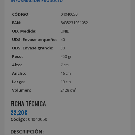
INFORMACIÓN PRODUCTO
CÓDIGO:
04040050
EAN:
8435231931052
UD. Medida:
UNID
UDS. Envase pequeño:
40
UDS. Envase grande:
30
Peso:
450 gr
Alto:
7 cm
Ancho:
16 cm
Largo:
19 cm
Volumen:
2128 cm³
FICHA TÉCNICA
22,20€
Código:
04040050
DESCRIPCIÓN: