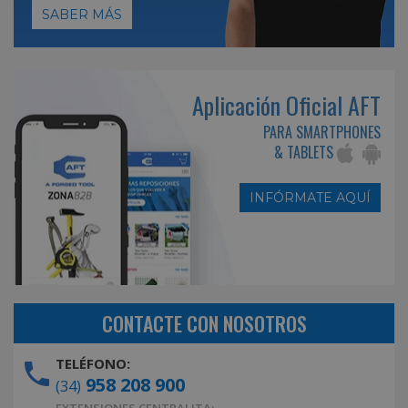
SABER MÁS
Aplicación Oficial AFT
PARA SMARTPHONES
& TABLETS
INFÓRMATE AQUÍ
CONTACTE CON NOSOTROS
TELÉFONO:
958 208 900
(34)