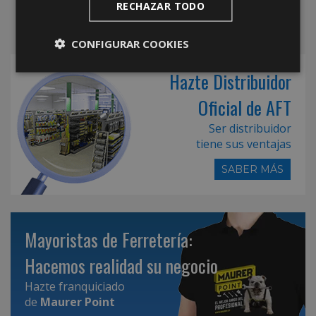
RECHAZAR TODO
CONFIGURAR COOKIES
Hazte Distribuidor
Oficial de AFT
Ser distribuidor
tiene sus ventajas
SABER MÁS
Mayoristas de Ferretería:
Hacemos realidad su negocio
Hazte franquiciado
de
Maurer Point