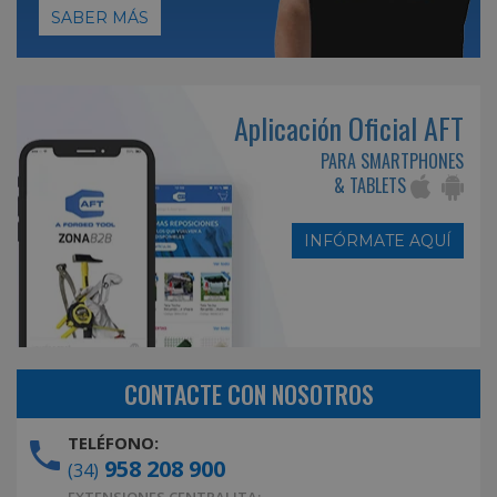
SABER MÁS
Aplicación Oficial AFT
PARA SMARTPHONES
& TABLETS
INFÓRMATE AQUÍ
CONTACTE CON NOSOTROS
TELÉFONO:
958 208 900
(34)