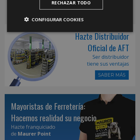
RECHAZAR TODO
CONFIGURAR COOKIES
Hazte Distribuidor
Oficial de AFT
Ser distribuidor
tiene sus ventajas
SABER MÁS
Mayoristas de Ferretería:
Hacemos realidad su negocio
Hazte franquiciado
de
Maurer Point