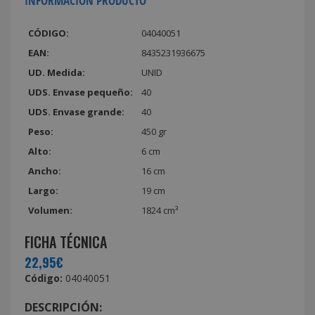
INFORMACIÓN PRODUCTO
CÓDIGO:
04040051
EAN:
8435231936675
UD. Medida:
UNID
UDS. Envase pequeño:
40
UDS. Envase grande:
40
Peso:
450 gr
Alto:
6 cm
Ancho:
16 cm
Largo:
19 cm
Volumen:
1824 cm³
FICHA TÉCNICA
22,95€
Código:
04040051
DESCRIPCIÓN: