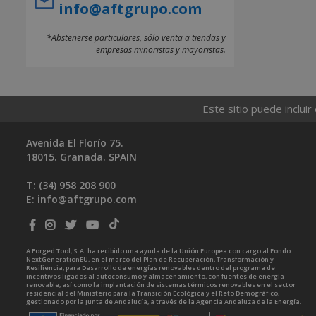
info@aftgrupo.com
*Abstenerse particulares, sólo venta a tiendas y
empresas minoristas y mayoristas.
Este sitio puede incluir
Avenida El Florío 75.
18015. Granada. SPAIN
T: (34)
958 208 900
E:
info@aftgrupo.com
A Forged Tool, S.A. ha recibido una ayuda de la Unión Europea con cargo al Fondo
NextGenerationEU, en el marco del Plan de Recuperación, Transformación y
Resiliencia, para Desarrollo de energías renovables dentro del programa de
incentivos ligados al autoconsumo y almacenamiento, con fuentes de energía
renovable, así como la implantación de sistemas térmicos renovables en el sector
residencial del Ministerio para la Transición Ecológica y el Reto Demográfico,
gestionado por la Junta de Andalucía, a través de la Agencia Andaluza de la Energía.