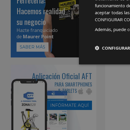
Ferretería:
funcionamiento d
Hacemos realidad
aceptar todas la
su negocio
CONFIGURAR CO
Además, puede c
Hazte franquiciado
de
Maurer Point
SABER MÁS
CONFIGURAR
Aplicación Oficial AFT
PARA SMARTPHONES
& TABLETS
INFÓRMATE AQUÍ