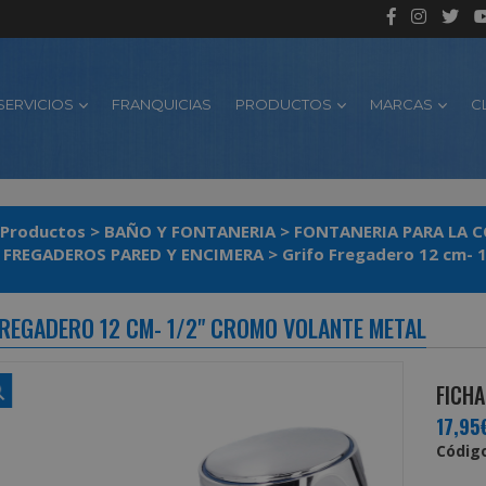
SERVICIOS
FRANQUICIAS
PRODUCTOS
MARCAS
C
Productos
>
BAÑO Y FONTANERIA
>
FONTANERIA PARA LA 
A FREGADEROS PARED Y ENCIMERA
>
Grifo Fregadero 12 cm- 
FREGADERO 12 CM- 1/2" CROMO VOLANTE METAL
FICHA
17,95
Código