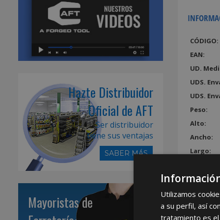
INFORMA
CÓDIGO:
EAN:
UD. Medi
UDS. Env
Hazte Distribuidor
UDS. Env
Oficial de AFT
Peso:
Alto:
Ser distribuidor
tiene sus ventajas
Ancho:
Largo:
SABER MÁS
Volumen
Información
Utilizamos cookie
Mayoristas de
a su perfil, así 
tratamiento es el