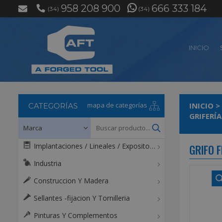
958 208 900
666 333 184
(34)
(34)
INICIO
mapa de categorías
INICIO
>
CATEGORÍAS
GRIFERÍ
Implantaciones / Lineales / Expositores / Mostradores
GRIFO 
Industria
Construccion Y Madera
Sellantes -fijacion Y Tornilleria
Pinturas Y Complementos