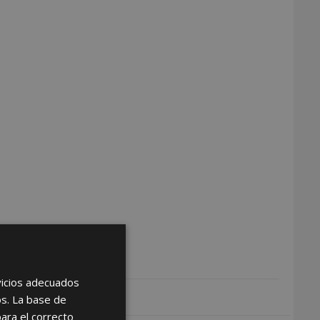
rvicios adecuados
os. La base de
para el correcto