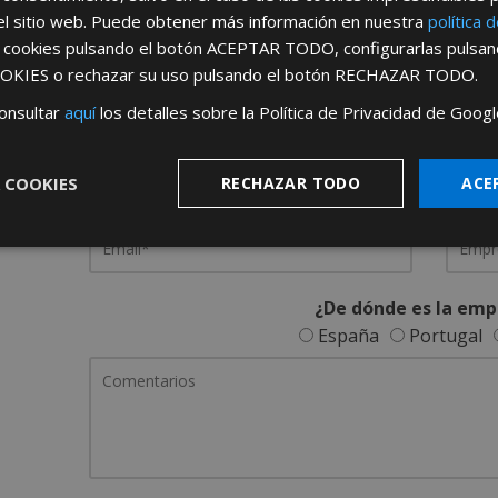
el sitio web. Puede obtener más información en nuestra
política 
REGÍSTRATE PARA HACERTE 
s cookies pulsando el botón
ACEPTAR TODO
, configurarlas pulsa
OKIES
o rechazar su uso pulsando el botón
RECHAZAR TODO
.
Desde
aquí
podrá ver todas las ventaj
onsultar
aquí
los detalles sobre la Política de Privacidad de Googl
Rellene este formulario y nos pondremos en contacto c
 COOKIES
RECHAZAR TODO
ACE
¿De dónde es la emp
España
Portugal