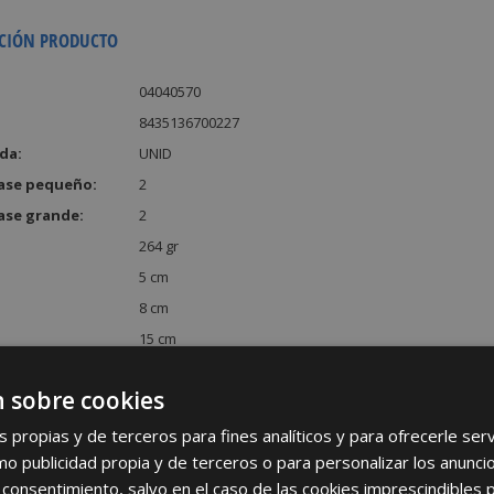
CIÓN PRODUCTO
04040570
8435136700227
da:
UNID
ase pequeño:
2
ase grande:
2
264 gr
5 cm
8 cm
15 cm
:
600 cm³
 sobre cookies
s propias y de terceros para fines analíticos y para ofrecerle se
como publicidad propia y de terceros o para personalizar los anunci
 consentimiento, salvo en el caso de las cookies imprescindibles 