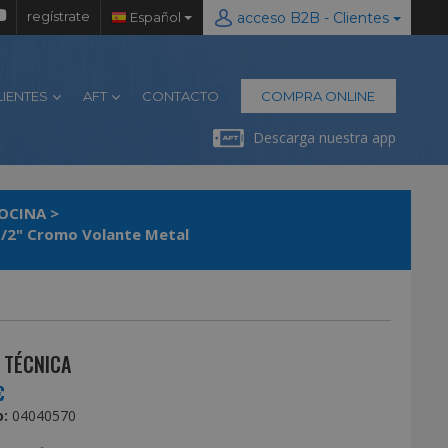
regístrate
Español
acceso B2B - Clientes
LIENTES
AFT
CONTACTO
COMPRA ONLINE
Descarga nuestra app
COCINA
>
1/2" Cromo Volante Metal
 TÉCNICA
€
:
04040570