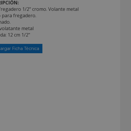
IPCIÓN:
fregadero 1/2" cromo. Volante metal
o para fregadero.
mado.
volatante metal
da: 12 cm 1/2"
argar Ficha Técnica