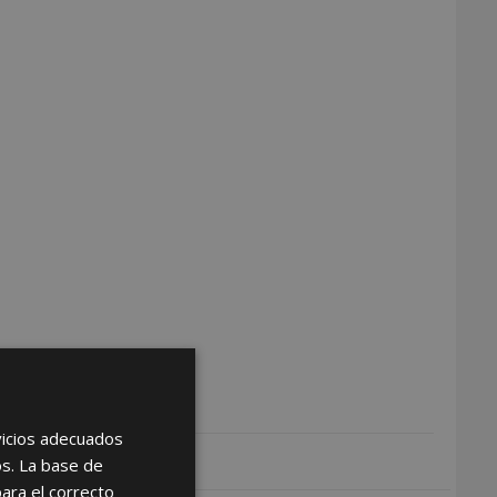
rvicios adecuados
os. La base de
para el correcto