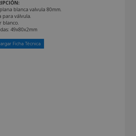
IPCIÓN:
plana blanca valvula 80mm.
a para válvula.
r blanco.
idas: 49x80x2mm
argar Ficha Técnica