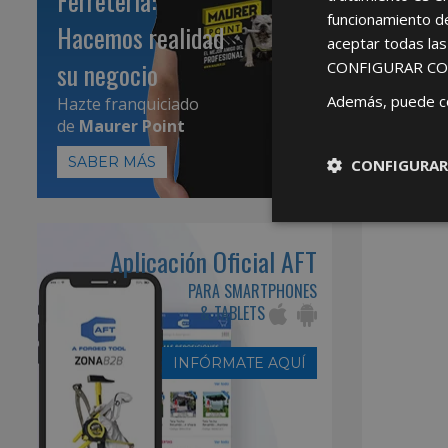
Ferretería:
funcionamiento d
Hacemos realidad
aceptar todas la
su negocio
CONFIGURAR CO
Además, puede c
Hazte franquiciado
de
Maurer Point
SABER MÁS
CONFIGURAR
Aplicación Oficial AFT
PARA SMARTPHONES
& TABLETS
INFÓRMATE AQUÍ