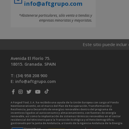
info@aftgrupo.com
*Abstenerse particulares, sólo venta a tiendas y
empresas minoristas y mayoristas.
Este sitio puede incluir
Avenida El Florío 75.
18015. Granada. SPAIN
T: (34)
958 208 900
E:
info@aftgrupo.com
A Forged Tool, S.A. ha recibido una ayuda de la Unión Europea con cargo al Fondo
NextGenerationEU, en el marco del Plan de Recuperación, Transformación y
Resiliencia, para Desarrollo de energías renovables dentro del programa de
incentivos ligados al autoconsumo y almacenamiento, con fuentes de energía
renovable, así como la implantación de sistemas térmicos renovables en el sector
residencial del Ministerio para la Transición Ecológica y el Reto Demográfico,
gestionado por la Junta de Andalucía, a través de la Agencia Andaluza de la Energía.