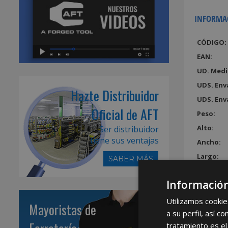
INFORMA
CÓDIGO:
EAN:
UD. Medi
UDS. Env
Hazte Distribuidor
UDS. Env
Oficial de AFT
Peso:
Alto:
Ser distribuidor
tiene sus ventajas
Ancho:
Largo:
SABER MÁS
Volumen
Información
Utilizamos cookie
Mayoristas de
a su perfil, así 
tratamiento es el