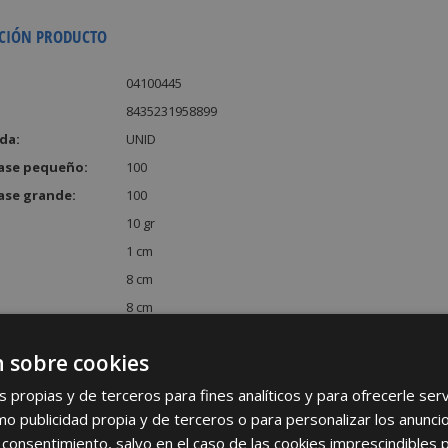
CIÓN PRODUCTO
04100445
8435231958899
da:
UNID
ase pequeño:
100
ase grande:
100
10 gr
1 cm
8 cm
8 cm
:
64 cm³
 sobre cookies
s propias y de terceros para fines analíticos y para ofrecerle se
como publicidad propia y de terceros o para personalizar los anunci
 consentimiento, salvo en el caso de las cookies imprescindibles 