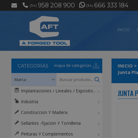
958 208 900
666 333 184
(34)
(34)
INICIO
mapa de categorías
INICIO
>
CATEGORÍAS
Junta Pl
Implantaciones / Lineales / Expositores / Mostradores
JUNTA 
Industria
Construccion Y Madera
Sellantes -fijacion Y Tornilleria
Pinturas Y Complementos