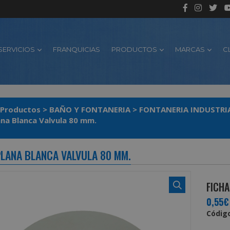
SERVICIOS
FRANQUICIAS
PRODUCTOS
MARCAS
C
Productos
>
BAÑO Y FONTANERIA
>
FONTANERIA INDUSTRI
ana Blanca Valvula 80 mm.
PLANA BLANCA VALVULA 80 MM.
FICHA
0,55€
Código