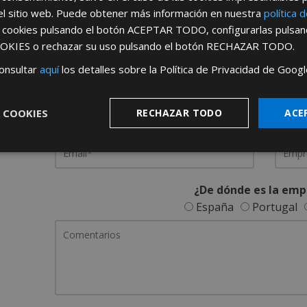
el sitio web. Puede obtener más información en nuestra
política 
REGÍSTRATE PARA HACERTE 
s cookies pulsando el botón
ACEPTAR TODO
, configurarlas pulsa
OKIES
o rechazar su uso pulsando el botón
RECHAZAR TODO
.
Desde
aquí
podrá ver todas las ventaj
onsultar
aquí
los detalles sobre la Política de Privacidad de Googl
Rellene este formulario y nos pondremos en contacto c
 COOKIES
RECHAZAR TODO
ACE
¿De dónde es la emp
España
Portugal